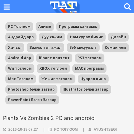
PC Тоглоом
Аниме
Программ хангамж
Андройд app
Дуу хөгжим
Ном сурах бичиг
Дизайн
Хичээл
Захиалгат ажил
Вэб хөгжүүлэлт
Комик ном
Android App
iPhone контент
PS3 тоглоом
Wii тоглоом
XBOX тоглоом
MAC программ
Mac Тоглоом
Жижиг тоглоом
Цуврал кино
Photoshop бэлэн загвар
Illustrator бэлэн загвар
PowerPoint Бэлэн Загвар
Plants Vs Zombies 2 PC and android
2016-10-19 07:27
|
PC ТОГЛООМ
|
AYUSHTSEGI