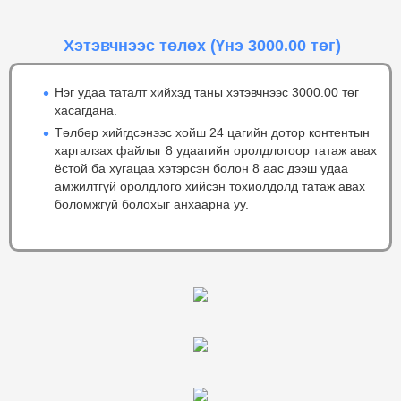
Хэтэвчнээс төлөх
(Үнэ 3000.00 төг)
Нэг удаа таталт хийхэд таны хэтэвчнээс 3000.00 төг
хасагдана.
Төлбөр хийгдсэнээс хойш 24 цагийн дотор контентын
харгалзах файлыг 8 удаагийн оролдлогоор татаж авах
ёстой ба хугацаа хэтэрсэн болон 8 аас дээш удаа
амжилтгүй оролдлого хийсэн тохиолдолд татаж авах
боломжгүй болохыг анхаарна уу.