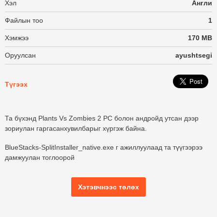
Хэл
Англи
Файлын тоо
1
Хэмжээ
170 MB
Оруулсан
ayushtsegi
Түгээх
Та бүхэнд Plants Vs Zombies 2 PC болон андройд утсан дээр
зориулан гаргасанхувилбарыг хүргэж байна.
BlueStacks-SplitInstaller_native.exe г ажиллуулаад та түүгээрээ
дамжуулан тоглоорой
Хэтэвчнээс төлөх