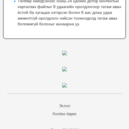
Төлбөр хийгдсэнээс хойш 24 цагийн дотор контентын
харгалзах файлыг 8 удаагийн оролдлогоор татаж авах
ёстой ба хугацаа хэтэрсэн болон 8 аас дээш удаа
амжилтгүй оролдлого хийсэн тохиолдолд татаж авах
боломжгүй болохыг анхаарна уу.
Эхлэл
Холбоо барих