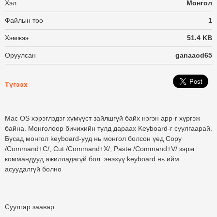
Хэл
Монгол
Файлын тоо
1
Хэмжээ
51.4 KB
Оруулсан
ganaaod65
Түгээх
Mac OS хэрэглэдэг хүмүүст зайлшгүй байх нэгэн app-г хүргэж
байна. Монголоор бичихийн тулд дараах Keyboard-г суулгаарай.
Бусад монгол keyboard-ууд нь монгол болсон үед Copy
/Command+C/, Cut /Command+X/, Paste /Command+V/ зэрэг
коммандууд ажилладагүй бол энэхүү keyboard нь ийм
асуудалгүй болно
Суулгар заавар