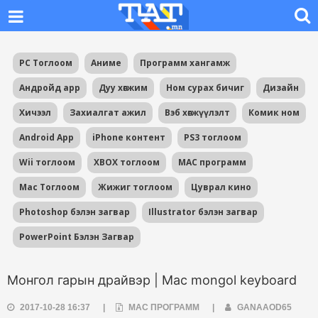
PC Тоглоом
Аниме
Программ хангамж
Андройд app
Дуу хөгжим
Ном сурах бичиг
Дизайн
Хичээл
Захиалгат ажил
Вэб хөгжүүлэлт
Комик ном
Android App
iPhone контент
PS3 тоглоом
Wii тоглоом
XBOX тоглоом
MAC программ
Mac Тоглоом
Жижиг тоглоом
Цуврал кино
Photoshop бэлэн загвар
Illustrator бэлэн загвар
PowerPoint Бэлэн Загвар
Монгол гарын драйвэр | Mac mongol keyboard
2017-10-28 16:37
|
MAC ПРОГРАММ
|
GANAAOD65