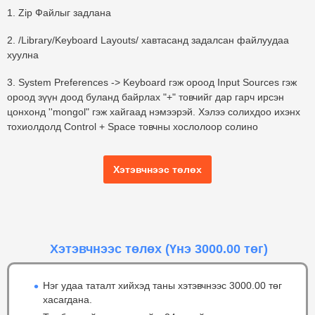
1. Zip Файлыг задлана
2. /Library/Keyboard Layouts/ хавтасанд задалсан файлуудаа
хуулна
3. System Preferences -> Keyboard гэж ороод Input Sources гэж
ороод зүүн доод буланд байрлах "+" товчийг дар гарч ирсэн
цонхонд ''mongol" гэж хайгаад нэмээрэй. Хэлээ солихдоо ихэнх
тохиолдолд Control + Space товчны хослолоор солино
Хэтэвчнээс төлөх
Хэтэвчнээс төлөх
(Үнэ 3000.00 төг)
Нэг удаа таталт хийхэд таны хэтэвчнээс 3000.00 төг
хасагдана.