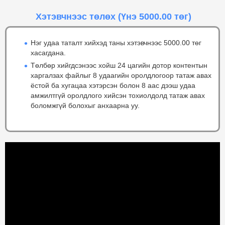
Хэтэвчнээс төлөх
(Үнэ 5000.00 төг)
Нэг удаа таталт хийхэд таны хэтэвчнээс 5000.00 төг
хасагдана.
Төлбөр хийгдсэнээс хойш 24 цагийн дотор контентын
харгалзах файлыг 8 удаагийн оролдлогоор татаж авах
ёстой ба хугацаа хэтэрсэн болон 8 аас дээш удаа
амжилтгүй оролдлого хийсэн тохиолдолд татаж авах
боломжгүй болохыг анхаарна уу.