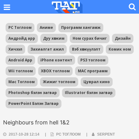
PC Тоглоом
Аниме
Программ хангамж
Андройд app
Дуу хөгжим
Ном сурах бичиг
Дизайн
Хичээл
Захиалгат ажил
Вэб хөгжүүлэлт
Комик ном
Android App
iPhone контент
PS3 тоглоом
Wii тоглоом
XBOX тоглоом
MAC программ
Mac Тоглоом
Жижиг тоглоом
Цуврал кино
Photoshop бэлэн загвар
Illustrator бэлэн загвар
PowerPoint Бэлэн Загвар
Neighbours from hell 1&2
2017-10-28 12:14
|
PC ТОГЛООМ
|
SERPENT