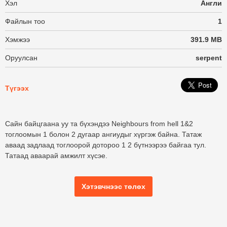
Хэл
Англи
Файлын тоо
1
Хэмжээ
391.9 MB
Оруулсан
serpent
Түгээх
Сайн байцгаана уу та бүхэндээ Neighbours from hell 1&2
тоглоомын 1 болон 2 дугаар ангиудыг хүргэж байна. Татаж
аваад задлаад тоглоорой дотороо 1 2 бүтнээрээ байгаа тул.
Татаад аваарай амжилт хүсэе.
Хэтэвчнээс төлөх