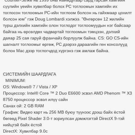
"Counter-Strike нь 1999 оны наймдугаар сард гарсан хамгийн
сүүлийн үеийн хувилбар болох PC тоглоомын хамгийн их
тоглосон тоглоомын PC-ийн тоглоом болсон нь гайхмаар цохилт
болсон юм" гэж Doug Lombardi хэлжээ. "Өнгөрсөн 12 жилийн
турш дэлхийн хамгийн олон тоглодог тоглоомуудын нэг байсаар
байгаа нь өрсөлдөх чадвартай тоглоомын тэмцээн, дэлхий
даяар 25 сая гаруй франчайз борлуулж байна. CS: GO CS-ийн
шагналт тоглоомыг өргөж, PC дээрээ дараагийн ген консолууд
болон Mac дээр тоглогчдод хүргэнэ гэж амлаж байна.
СИСТЕМИЙН ШААРДЛАГА
MINIMUM:
OS: Windows® 7 / Vista / XP
Процессор: Intel® Core ™ 2 Duo E6600 эсвэл AMD Phenom ™ X3
8750 процессор эсвэл илүү сайн
Санах ой: 2 GB RAM
График: Видео карт нь 256 MB буюу түүнээс дээш байх ёстой
бөгөөд Pixel Shader 3.0-т зориулсан дэмжлэгтэй DirectX 9-тэй
нийцтэй байх ёстой
DirectX: Хувилбар 9.0c