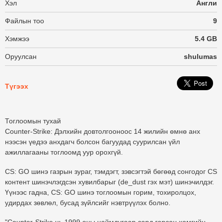
Хэл
Англи
Файлын тоо
9
Хэмжээ
5.4 GB
Оруулсан
shulumas
Түгээх
Тоглоомын тухай
Counter-Strike: Дэлхийн довтолгооноос 14 жилийн өмнө анх
нээсэн үедээ анхдагч болсон багуудад суурилсан үйл
ажиллагааны тоглоомд уур орохгүй.
CS: GO шинэ газрын зураг, тэмдэгт, зэвсэгтэй бөгөөд сонгодог CS
контент шинэчлэгдсэн хувилбарыг (de_dust гэх мэт) шинэчилдэг.
Үүнээс гадна, CS: GO шинэ тоглоомын горим, тохиролцох,
удирдах зөвлөл, бусад зүйлсийг нэвтрүүлэх болно.