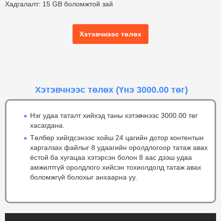
Хадгалалт: 15 GB боломжтой зай
Хэтэвчнээс төлөх
Хэтэвчнээс төлөх
(Үнэ 3000.00 төг)
Нэг удаа таталт хийхэд таны хэтэвчнээс 3000.00 төг
хасагдана.
Төлбөр хийгдсэнээс хойш 24 цагийн дотор контентын
харгалзах файлыг 8 удаагийн оролдлогоор татаж авах
ёстой ба хугацаа хэтэрсэн болон 8 аас дээш удаа
амжилтгүй оролдлого хийсэн тохиолдолд татаж авах
боломжгүй болохыг анхаарна уу.