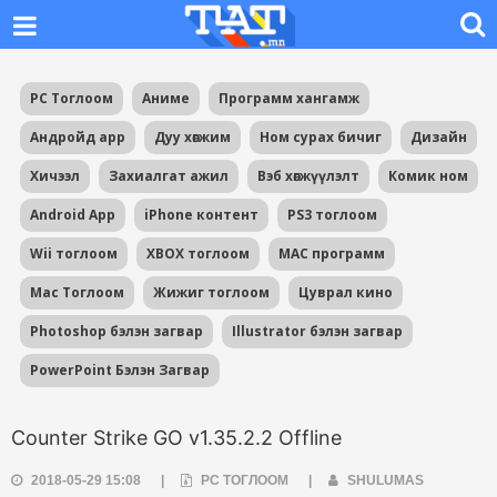
PC Тоглоом
Аниме
Программ хангамж
Андройд app
Дуу хөгжим
Ном сурах бичиг
Дизайн
Хичээл
Захиалгат ажил
Вэб хөгжүүлэлт
Комик ном
Android App
iPhone контент
PS3 тоглоом
Wii тоглоом
XBOX тоглоом
MAC программ
Mac Тоглоом
Жижиг тоглоом
Цуврал кино
Photoshop бэлэн загвар
Illustrator бэлэн загвар
PowerPoint Бэлэн Загвар
Counter Strike GO v1.35.2.2 Offline
2018-05-29 15:08
|
PC ТОГЛООМ
|
SHULUMAS