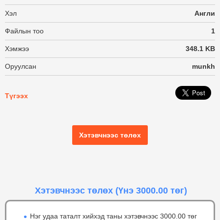
Хэл
Англи
Файлын тоо
1
Хэмжээ
348.1 KB
Оруулсан
munkh
Түгээх
Хэтэвчнээс төлөх
Хэтэвчнээс төлөх
(Үнэ 3000.00 төг)
Нэг удаа таталт хийхэд таны хэтэвчнээс 3000.00 төг