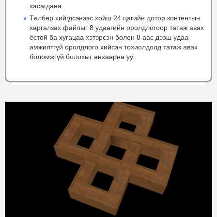
хасагдана.
Төлбөр хийгдсэнээс хойш 24 цагийн дотор контентын
харгалзах файлыг 8 удаагийн оролдлогоор татаж авах
ёстой ба хугацаа хэтэрсэн болон 8 аас дээш удаа
амжилтгүй оролдлого хийсэн тохиолдолд татаж авах
боломжгүй болохыг анхаарна уу.