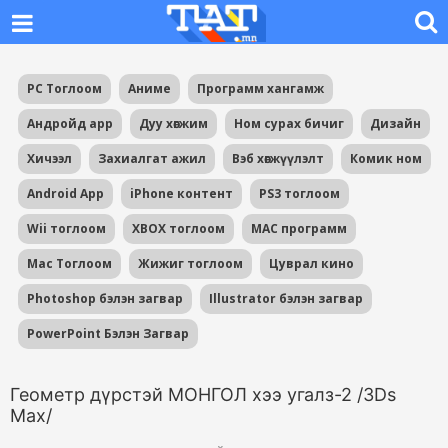
PC Тоглоом
Аниме
Программ хангамж
Андройд app
Дуу хөгжим
Ном сурах бичиг
Дизайн
Хичээл
Захиалгат ажил
Вэб хөгжүүлэлт
Комик ном
Android App
iPhone контент
PS3 тоглоом
Wii тоглоом
XBOX тоглоом
MAC программ
Mac Тоглоом
Жижиг тоглоом
Цуврал кино
Photoshop бэлэн загвар
Illustrator бэлэн загвар
PowerPoint Бэлэн Загвар
Геометр дүрстэй МОНГОЛ хээ угалз-2 /3Ds
Max/