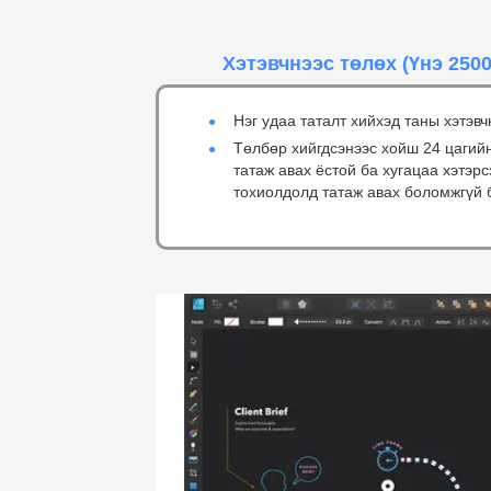
Хэтэвчнээс төлөх
(Үнэ 2500
Нэг удаа таталт хийхэд таны хэтэвч
Төлбөр хийгдсэнээс хойш 24 цагий
татаж авах ёстой ба хугацаа хэтэр
тохиолдолд татаж авах боломжгүй 