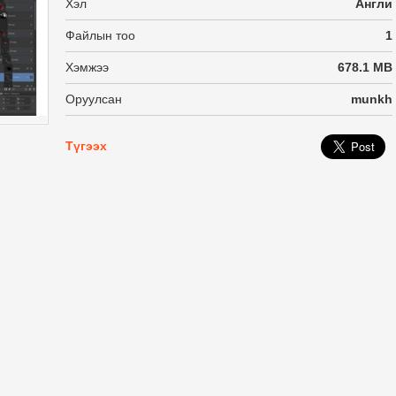
Хэл
Англи
Файлын тоо
1
Хэмжээ
678.1 MB
Оруулсан
munkh
Түгээх