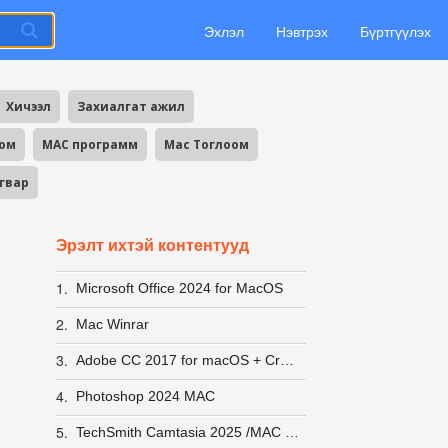
Эхлэл
Нэвтрэх
Бүртгүүлэх
Хичээл
Захиалгат ажил
оом
MAC программ
Mac Тоглоом
агвар
Эрэлт ихтэй контентууд
1.
Microsoft Office 2024 for MacOS
2.
Mac Winrar
3.
Adobe CC 2017 for macOS + Crack
4.
Photoshop 2024 MAC
5.
TechSmith Camtasia 2025 /MAC IOS/