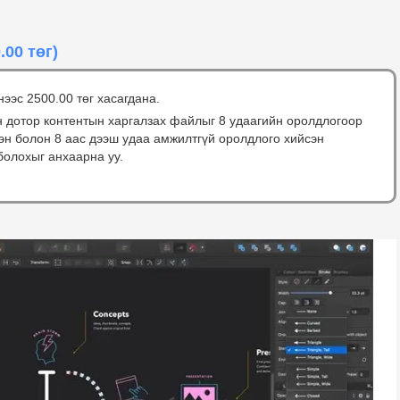
.00 төг)
нээс 2500.00 төг хасагдана.
н дотор контентын харгалзах файлыг 8 удаагийн оролдлогоор
сэн болон 8 аас дээш удаа амжилтгүй оролдлого хийсэн
болохыг анхаарна уу.