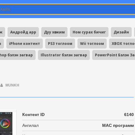
мж
Андройд app
Дуу хөгжим
Ном сурах бичиг
Дизайн
p
iPhone контент
PS3 тоглоом
Wii тоглоом
XBOX тогл
hop бэлэн загвар
Illustrator бэлэн загвар
PowerPoint Бэлэн З
MUNKH
Контент ID
6140
Ангилал
MAC программ