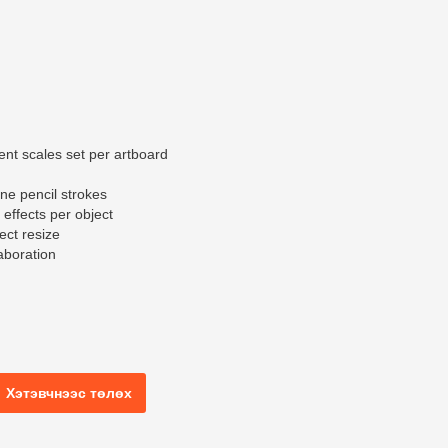
rent scales set per artboard
ine pencil strokes
 effects per object
ject resize
laboration
Хэтэвчнээс төлөх