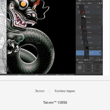
Эхлэл
Холбоо барих
Tat.mn™ ©2016