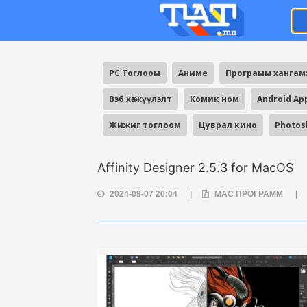
PC Тоглоом
Аниме
Программ ханга
Вэб хөгжүүлэлт
Комик ном
Android Ap
Жижиг тоглоом
Цуврал кино
Photos
Affinity Designer 2.5.3 for MacOS
2024-08-07 20:04
|
MAC ПРОГРАММ
|