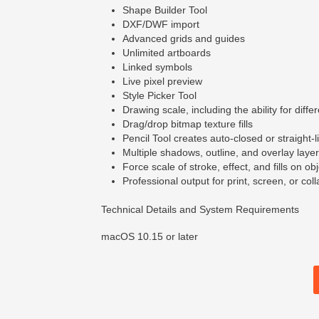
Shape Builder Tool
DXF/DWF import
Advanced grids and guides
Unlimited artboards
Linked symbols
Live pixel preview
Style Picker Tool
Drawing scale, including the ability for diffe
Drag/drop bitmap texture fills
Pencil Tool creates auto-closed or straight-l
Multiple shadows, outline, and overlay layer
Force scale of stroke, effect, and fills on ob
Professional output for print, screen, or col
Technical Details and System Requirements
macOS 10.15 or later