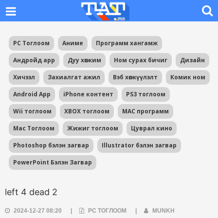
PC Тоглоом
Аниме
Программ хангамж
Андройд app
Дуу хөгжим
Ном сурах бичиг
Дизайн
Хичээл
Захиалгат ажил
Вэб хөгжүүлэлт
Комик ном
Android App
iPhone контент
PS3 тоглоом
Wii тоглоом
XBOX тоглоом
MAC программ
Mac Тоглоом
Жижиг тоглоом
Цуврал кино
Photoshop бэлэн загвар
Illustrator бэлэн загвар
PowerPoint Бэлэн Загвар
left 4 dead 2
2024-12-27 08:20
|
PC ТОГЛООМ
|
MUNKH