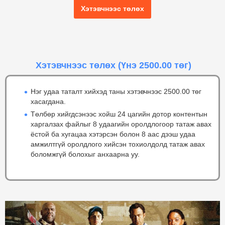
Хэтэвчнээс төлөх
Хэтэвчнээс төлөх
(Үнэ 2500.00 төг)
Нэг удаа таталт хийхэд таны хэтэвчнээс 2500.00 төг
хасагдана.
Төлбөр хийгдсэнээс хойш 24 цагийн дотор контентын
харгалзах файлыг 8 удаагийн оролдлогоор татаж авах
ёстой ба хугацаа хэтэрсэн болон 8 аас дээш удаа
амжилтгүй оролдлого хийсэн тохиолдолд татаж авах
боломжгүй болохыг анхаарна уу.