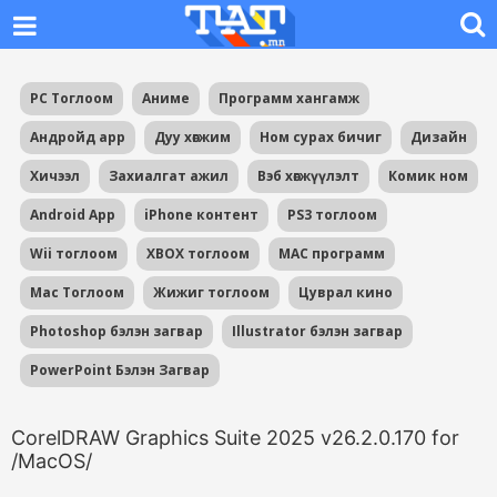
PC Тоглоом
Аниме
Программ хангамж
Андройд app
Дуу хөгжим
Ном сурах бичиг
Дизайн
Хичээл
Захиалгат ажил
Вэб хөгжүүлэлт
Комик ном
Android App
iPhone контент
PS3 тоглоом
Wii тоглоом
XBOX тоглоом
MAC программ
Mac Тоглоом
Жижиг тоглоом
Цуврал кино
Photoshop бэлэн загвар
Illustrator бэлэн загвар
PowerPoint Бэлэн Загвар
CorelDRAW Graphics Suite 2025 v26.2.0.170 for
/MacOS/