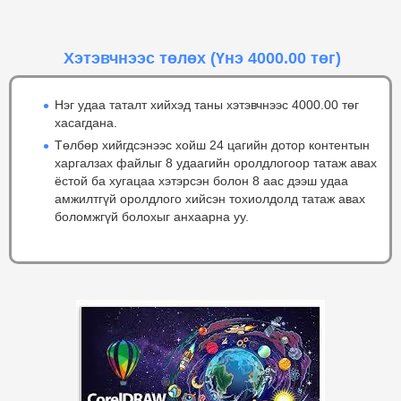
Хэтэвчнээс төлөх
(Үнэ 4000.00 төг)
Нэг удаа таталт хийхэд таны хэтэвчнээс 4000.00 төг
хасагдана.
Төлбөр хийгдсэнээс хойш 24 цагийн дотор контентын
харгалзах файлыг 8 удаагийн оролдлогоор татаж авах
ёстой ба хугацаа хэтэрсэн болон 8 аас дээш удаа
амжилтгүй оролдлого хийсэн тохиолдолд татаж авах
боломжгүй болохыг анхаарна уу.