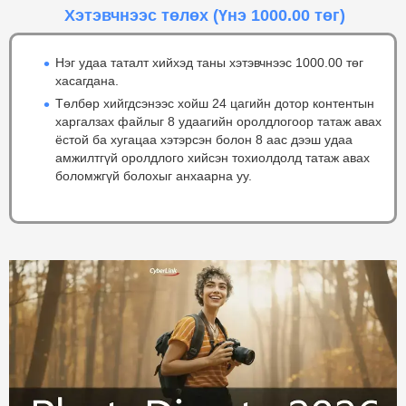
Хэтэвчнээс төлөх
(Үнэ 1000.00 төг)
Нэг удаа таталт хийхэд таны хэтэвчнээс 1000.00 төг
хасагдана.
Төлбөр хийгдсэнээс хойш 24 цагийн дотор контентын
харгалзах файлыг 8 удаагийн оролдлогоор татаж авах
ёстой ба хугацаа хэтэрсэн болон 8 аас дээш удаа
амжилтгүй оролдлого хийсэн тохиолдолд татаж авах
боломжгүй болохыг анхаарна уу.