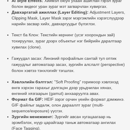
AI Style Effects:
Хиймэл оюун ухаан ашиглан гэрэл зураг
болон видеог уран зураг мэт загварчлан хувиргах.
Давхаргатай ажиллах (Layer Editing):
Adjustment Layers,
Clipping Mask, Layer Mask зэрэг мэргэжлийн хэрэгслүүдээр
нарийн засвар хийх, давхаргуудыг бүлэглэх.
Текст ба Клон:
Текстийн кернинг (үсэг хоорондын зай)
тохируулах, зураг дээрх объектыг нэг бийрийн даралтаар
хувилах (clone).
Гажуудал засах:
Линзний профайлын сантай тул оптик
гажуудлыг автоматаар засах, зургийн алслалт (perspective)
болон хэвтээ тэнхлэгийг тэгшлэх.
Хэвлэлийн бэлтгэл:
"Soft Proofing" горимоор хэвлэхэд
өнгө хэрхэн гарахыг дэлгэцэн дээр урьдчилан хянах,
өнгөний хязгаарын (gamut) анхааруулга авах.
Формат ба GIF:
HEIF зэрэг орчин үеийн формат дэмжинэ.
GIF файлыг задалж, олон дарааллт зураг (multi-
sequence/exposure) үүсгэх.
Зургийн менежмент:
Зургийг авсан хугацаагаар нь
эрэмбэлэх, нүүр царайгаар таньж автоматаар ангилах
(Face Tagging).