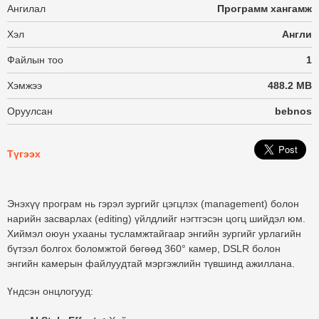
Ангилал
Программ хангамж
Хэл
Англи
Файлын тоо
1
Хэмжээ
488.2 MB
Оруулсан
bebnos
Түгээх
Энэхүү програм нь гэрэл зургийг цэгцлэх (management) болон
нарийн засварлах (editing) үйлдлийг нэгтгэсэн цогц шийдэл юм.
Хиймэл оюун ухааны тусламжтайгаар энгийн зургийг урлагийн
бүтээл болгох боломжтой бөгөөд 360° камер, DSLR болон
энгийн камерын файлуудтай мэргэжлийн түвшинд ажиллана.
Үндсэн онцлогууд: