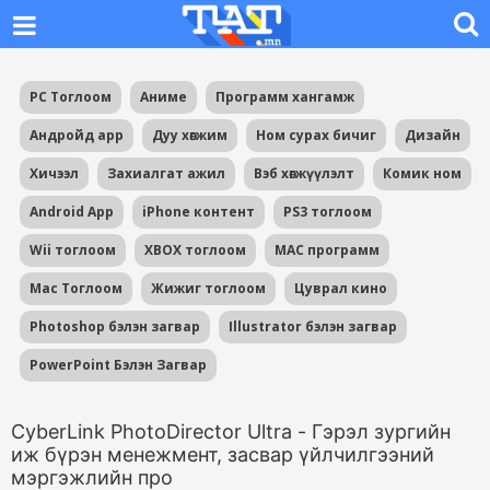
PC Тоглоом
Аниме
Программ хангамж
Андройд app
Дуу хөгжим
Ном сурах бичиг
Дизайн
Хичээл
Захиалгат ажил
Вэб хөгжүүлэлт
Комик ном
Android App
iPhone контент
PS3 тоглоом
Wii тоглоом
XBOX тоглоом
MAC программ
Mac Тоглоом
Жижиг тоглоом
Цуврал кино
Photoshop бэлэн загвар
Illustrator бэлэн загвар
PowerPoint Бэлэн Загвар
CyberLink PhotoDirector Ultra - Гэрэл зургийн
иж бүрэн менежмент, засвар үйлчилгээний
мэргэжлийн про