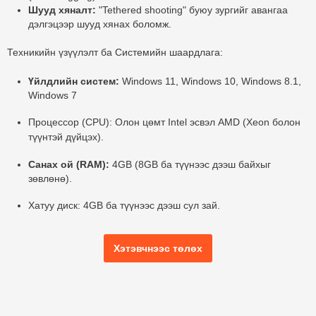
Шууд хяналт:
"Tethered shooting" буюу зургийг авангаа
дэлгэцээр шууд хянах боломж.
Техникийн үзүүлэлт ба Системийн шаардлага:
Үйлдлийн систем:
Windows 11, Windows 10, Windows 8.1,
Windows 7
Процессор (CPU):
Олон цөмт Intel эсвэл AMD (Xeon болон
түүнтэй дүйцэх).
Санах ой (RAM):
4GB (8GB ба түүнээс дээш байхыг
зөвлөнө).
Хатуу диск:
4GB ба түүнээс дээш сул зай.
Хэтэвчнээс төлөх