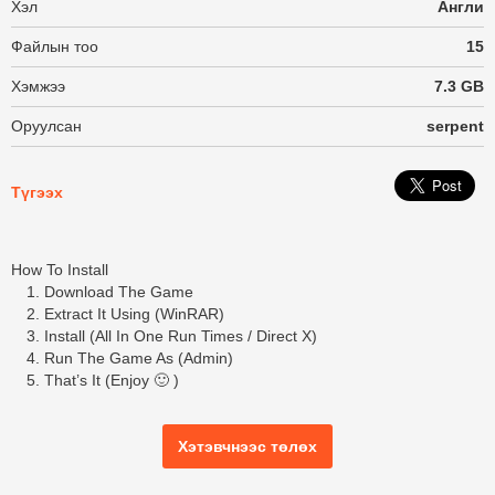
Хэл
Англи
Файлын тоо
15
Хэмжээ
7.3 GB
Оруулсан
serpent
Түгээх
How To Install
Download The Game
Extract It Using (WinRAR)
Install (All In One Run Times / Direct X)
Run The Game As (Admin)
That’s It (Enjoy 🙂 )
Хэтэвчнээс төлөх