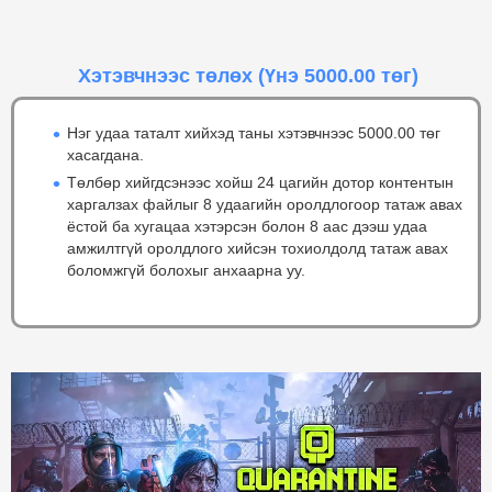
Хэтэвчнээс төлөх
(Үнэ 5000.00 төг)
Нэг удаа таталт хийхэд таны хэтэвчнээс 5000.00 төг
хасагдана.
Төлбөр хийгдсэнээс хойш 24 цагийн дотор контентын
харгалзах файлыг 8 удаагийн оролдлогоор татаж авах
ёстой ба хугацаа хэтэрсэн болон 8 аас дээш удаа
амжилтгүй оролдлого хийсэн тохиолдолд татаж авах
боломжгүй болохыг анхаарна уу.