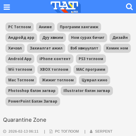
PC Тоглоом
Аниме
Программ хангамж
Андройд app
Дуу хөгжим
Ном сурах бичиг
Дизайн
Хичээл
Захиалгат ажил
Вэб хөгжүүлэлт
Комик ном
Android App
iPhone контент
PS3 тоглоом
Wii тоглоом
XBOX тоглоом
MAC программ
Mac Тоглоом
Жижиг тоглоом
Цуврал кино
Photoshop бэлэн загвар
Illustrator бэлэн загвар
PowerPoint Бэлэн Загвар
Quarantine Zone
2026-02-13 06:11
|
PC ТОГЛООМ
|
SERPENT