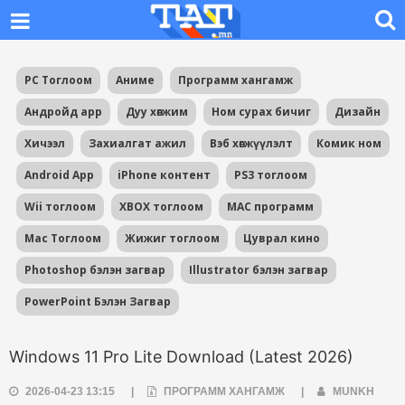
PC Тоглоом
Аниме
Программ хангамж
Андройд app
Дуу хөгжим
Ном сурах бичиг
Дизайн
Хичээл
Захиалгат ажил
Вэб хөгжүүлэлт
Комик ном
Android App
iPhone контент
PS3 тоглоом
Wii тоглоом
XBOX тоглоом
MAC программ
Mac Тоглоом
Жижиг тоглоом
Цуврал кино
Photoshop бэлэн загвар
Illustrator бэлэн загвар
PowerPoint Бэлэн Загвар
Windows 11 Pro Lite Download (Latest 2026)
2026-04-23 13:15
|
ПРОГРАММ ХАНГАМЖ
|
MUNKH