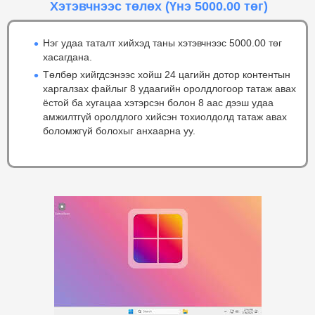
Хэтэвчнээс төлөх
(Үнэ 5000.00 төг)
Нэг удаа таталт хийхэд таны хэтэвчнээс 5000.00 төг
хасагдана.
Төлбөр хийгдсэнээс хойш 24 цагийн дотор контентын
харгалзах файлыг 8 удаагийн оролдлогоор татаж авах
ёстой ба хугацаа хэтэрсэн болон 8 аас дээш удаа
амжилтгүй оролдлого хийсэн тохиолдолд татаж авах
боломжгүй болохыг анхаарна уу.