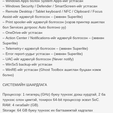
– Windows Apps болон System Apps-ийг устгасан
– Windows Security / Defender / SmartScreen-ийг устгасан
– Remote Desktop / Tablet keyboard / NFC / Clipboard / Focus
Assist-ийг идэвхгүй болгосон – (зөвхөн Superlite)
– Print spooler-ийг идэвхгүй болгосон (хэрэв принтер ашиглах
бол Services дотроос Auto болгоно уу)
– OneDrive-ийг устгасан
– Action Center / Notifications-ийг идэвхгүй болгосон – (зөвхөн
Superlite)
– Telemetry-г идэвхгүй болгосон – (зөвхөн Superlite)
– Error report-уудыг устгасан – (зөвхөн Superlite)
– UAC-ийг идэвхгүй болгосон (Never notify)
– WinSxS backup-ийг устгасан
– WinRE-ийг устгасан (Ghost Toolbox ашиглан буцаан нэмж
болно)
СИСТЕМИЙН ШААРДЛАГА
Процессор:
1 гигагерц (GHz) буюу түүнээс дээш хурдтай, 2 ба
түүнээс олон цөмтэй, тохирох 64-bit процессор эсвэл SoC.
RAM:
4 гигабайт (GB).
Storage:
64 GB буюу түүнээс их багтаамжтай хадгалах