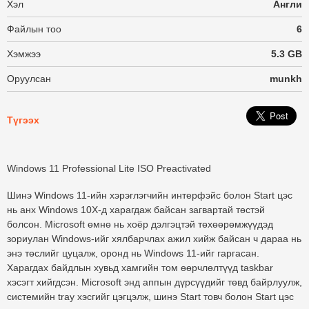
Хэл
Англи
Файлын тоо
6
Хэмжээ
5.3 GB
Оруулсан
munkh
Түгээх
Windows 11 Professional Lite ISO Preactivated
Шинэ Windows 11-ийн хэрэглэгчийн интерфэйс болон Start цэс
нь анх Windows 10X-д харагдаж байсан загвартай төстэй
болсон. Microsoft өмнө нь хоёр дэлгэцтэй төхөөрөмжүүдэд
зориулан Windows-ийг хялбарчлах ажил хийж байсан ч дараа нь
энэ төслийг цуцалж, оронд нь Windows 11-ийг гаргасан.
Харагдах байдлын хувьд хамгийн том өөрчлөлтүүд taskbar
хэсэгт хийгдсэн. Microsoft энд аппын дүрсүүдийг төвд байрлуулж,
системийн tray хэсгийг цэгцэлж, шинэ Start товч болон Start цэс