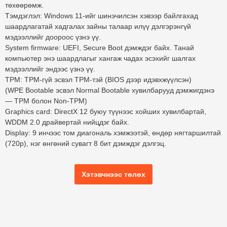
төхөөрөмж.
Тэмдэглэл:
Windows 11-ийг шинэчилсэн хэвээр байлгахад
шаардлагатай хадгалах зайны талаар илүү дэлгэрэнгүй
мэдээллийг доороос үзнэ үү.
System firmware:
UEFI, Secure Boot дэмждэг байх. Танай
компьютер энэ шаардлагыг хангаж чадах эсэхийг шалгах
мэдээллийг эндээс үзнэ үү.
TPM:
TPM-гүй эсвэл TPM-тэй (BIOS дээр идэвхжүүлсэн)
(WPE Bootable эсвэл Normal Bootable хувилбарууд дэмжигдэнэ
— TPM болон Non-TPM)
Graphics card:
DirectX 12 буюу түүнээс хойших хувилбартай,
WDDM 2.0 драйвертай нийцдэг байх.
Display:
9 инчээс том диагональ хэмжээтэй, өндөр нягтаршилтай
(720p), нэг өнгөний сувагт 8 бит дэмждэг дэлгэц.
Хэтэвчнээс төлөх