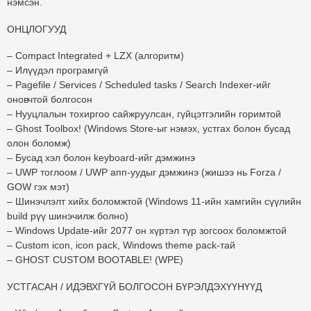
нэмсэн.
ОНЦЛОГУУД
– Compact Integrated + LZX (алгоритм)
– Илүүдэл програмгүй
– Pagefile / Services / Scheduled tasks / Search Indexer-ийг
оновчтой болгосон
– Нууцлалын тохиргоо сайжруулсан, гүйцэтгэлийн горимтой
– Ghost Toolbox! (Windows Store-ыг нэмэх, устгах болон бусад
олон боломж)
– Бусад хэл болон keyboard-ийг дэмжинэ
– UWP тоглоом / UWP апп-уудыг дэмжинэ (жишээ нь Forza /
GOW гэх мэт)
– Шинэчлэлт хийх боломжтой (Windows 11-ийн хамгийн сүүлийн
build рүү шинэчилж болно)
– Windows Update-ийг 2077 он хүртэл түр зогсоох боломжтой
– Custom icon, icon pack, Windows theme pack-тай
– GHOST CUSTOM BOOTABLE! (WPE)
УСТГАСАН / ИДЭВХГҮЙ БОЛГОСОН БҮРЭЛДЭХҮҮНҮҮД