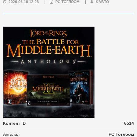
2026-06-10 12:08
|
PC ТОГЛООМ
|
KABTO
Контент ID
6514
Ангилал
PC Тоглоом