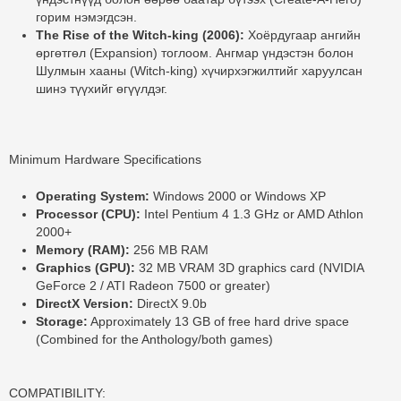
горим нэмэгдсэн.
The Rise of the Witch-king (2006):
Хоёрдугаар ангийн
өргөтгөл (Expansion) тоглоом. Ангмар үндэстэн болон
Шулмын хааны (Witch-king) хүчирхэгжилтийг харуулсан
шинэ түүхийг өгүүлдэг.
Minimum Hardware Specifications
Operating System:
Windows 2000 or Windows XP
Processor (CPU):
Intel Pentium 4 1.3 GHz or AMD Athlon
2000+
Memory (RAM):
256 MB RAM
Graphics (GPU):
32 MB VRAM 3D graphics card (NVIDIA
GeForce 2 / ATI Radeon 7500 or greater)
DirectX Version:
DirectX 9.0b
Storage:
Approximately 13 GB of free hard drive space
(Combined for the Anthology/both games)
COMPATIBILITY: