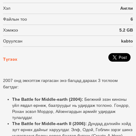
Хэл
Англи
Файлын тоо
6
Хэмжээ
5.2 GB
Оруулсан
kabto
Түгээх
2007 онд эмхэтгэж гаргасан энэ багцад дараах 3 тоглоом
багтдаг:
The Battle for Middle-earth (2004):
Бөгжний эзэн киноны
үйл явдал өрнөж, баатруудыг нь удирдаж тоглоно. Гондор,
Рохан эсвэл Мордор, Айзенгардын армийг удирдаж
тулалддаг.
The Battle for Middle-earth II (2006):
Дундад дэлхийн хойд
зүгт өрнөх дайныг харуулдаг. Элф, Одой, Гоблин зэрэг шинэ
үндэстнүүд болон өөрөө баатар бүтээх (Create-A-Hero)