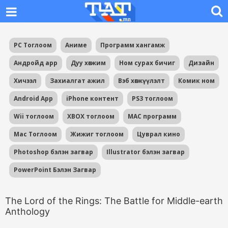
PC Тоглоом
Аниме
Программ хангамж
Андройд app
Дуу хөгжим
Ном сурах бичиг
Дизайн
Хичээл
Захиалгат ажил
Вэб хөгжүүлэлт
Комик ном
Android App
iPhone контент
PS3 тоглоом
Wii тоглоом
XBOX тоглоом
MAC программ
Mac Тоглоом
Жижиг тоглоом
Цуврал кино
Photoshop бэлэн загвар
Illustrator бэлэн загвар
PowerPoint Бэлэн Загвар
The Lord of the Rings: The Battle for Middle-earth
Anthology