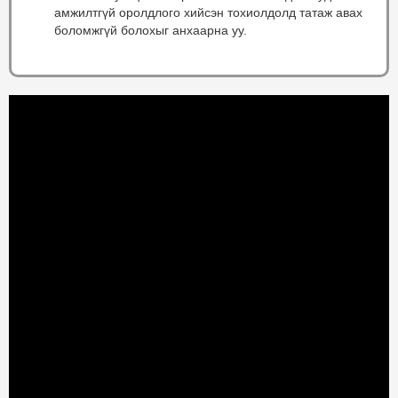
амжилтгүй оролдлого хийсэн тохиолдолд татаж авах
боломжгүй болохыг анхаарна уу.