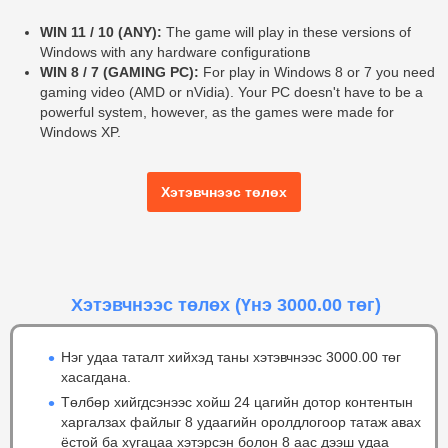
WIN 11 / 10 (ANY):
The game will play in these versions of
Windows with any hardware configurationв
WIN 8 / 7 (GAMING PC):
For play in Windows 8 or 7 you need
gaming video (AMD or nVidia). Your PC doesn't have to be a
powerful system, however, as the games were made for
Windows XP.
Хэтэвчнээс төлөх
Хэтэвчнээс төлөх
(Үнэ 3000.00 төг)
Нэг удаа таталт хийхэд таны хэтэвчнээс 3000.00 төг
хасагдана.
Төлбөр хийгдсэнээс хойш 24 цагийн дотор контентын
харгалзах файлыг 8 удаагийн оролдлогоор татаж авах
ёстой ба хугацаа хэтэрсэн болон 8 аас дээш удаа