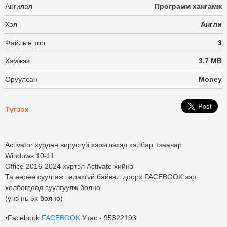
Ангилал
Программ хангамж
Хэл
Англи
Файлын тоо
3
Хэмжээ
3.7 MB
Оруулсан
Money
Түгээх
Activator хурдан вирусгүй хэрэглэхэд хялбар +заавар
Windows 10-11
Office 2016-2024 хүртэл Activate хийнэ
Та өөрөө суулгаж чадахгүй байвал доорх FACEBOOK ээр
холбогдоод суулгуулж болно
(үнэ нь 5k болно)
•Facebook
FACEBOOK
Утас - 95322193.