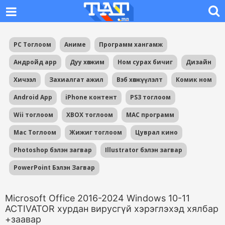
PC Тоглоом
Аниме
Программ хангамж
Андройд app
Дуу хөгжим
Ном сурах бичиг
Дизайн
Хичээл
Захиалгат ажил
Вэб хөгжүүлэлт
Комик ном
Android App
iPhone контент
PS3 тоглоом
Wii тоглоом
XBOX тоглоом
MAC программ
Mac Тоглоом
Жижиг тоглоом
Цуврал кино
Photoshop бэлэн загвар
Illustrator бэлэн загвар
PowerPoint Бэлэн Загвар
Microsoft Office 2016-2024 Windows 10-11
ACTIVATOR хурдан вирусгүй хэрэглэхэд хялбар
+заавар