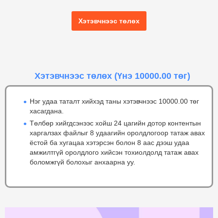
Хэтэвчнээс төлөх
Хэтэвчнээс төлөх
(Үнэ 10000.00 төг)
Нэг удаа таталт хийхэд таны хэтэвчнээс 10000.00 төг
хасагдана.
Төлбөр хийгдсэнээс хойш 24 цагийн дотор контентын
харгалзах файлыг 8 удаагийн оролдлогоор татаж авах
ёстой ба хугацаа хэтэрсэн болон 8 аас дээш удаа
амжилтгүй оролдлого хийсэн тохиолдолд татаж авах
боломжгүй болохыг анхаарна уу.