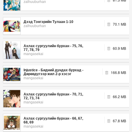
zalhuuburhan
Дээд Тэнгэрийн Тулаан 1-10
70.1 MB
zalhuuburhan
Ахлах сургуулийн бурхан - 75, 76,
60.9 MB
77, 78, 79
mangasekai
Injustice - Бидний дундах бурхад -
166.8 MB
Дөрөвдүгээр жил 2-р хэсэг
mangasekai
Ахлах сургуулийн бурхан - 70, 71,
66.2 MB
72, 73, 74
mangasekai
Ахлах сургуулийн бурхан - 66, 67,
67.8 MB
68, 69
mangasekai