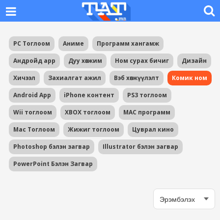
PC Тоглоом
Аниме
Программ хангамж
Андройд app
Дуу хөгжим
Ном сурах бичиг
Дизайн
Хичээл
Захиалгат ажил
Вэб хөгжүүлэлт
Комик ном
Android App
iPhone контент
PS3 тоглоом
Wii тоглоом
XBOX тоглоом
MAC программ
Mac Тоглоом
Жижиг тоглоом
Цуврал кино
Photoshop бэлэн загвар
Illustrator бэлэн загвар
PowerPoint Бэлэн Загвар