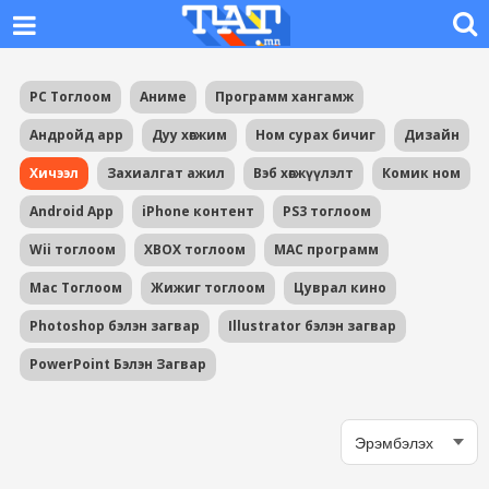
PC Тоглоом
Аниме
Программ хангамж
Андройд app
Дуу хөгжим
Ном сурах бичиг
Дизайн
Хичээл
Захиалгат ажил
Вэб хөгжүүлэлт
Комик ном
Android App
iPhone контент
PS3 тоглоом
Wii тоглоом
XBOX тоглоом
MAC программ
Mac Тоглоом
Жижиг тоглоом
Цуврал кино
Photoshop бэлэн загвар
Illustrator бэлэн загвар
PowerPoint Бэлэн Загвар