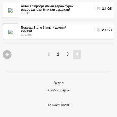
Autocad программын өөрөө сурах
2.1 GB
видео хичээл /үнхээр амархан/
munkh
Rosetta Stone 3 англи хэлний
2.1 GB
хичээл
bebnos
1
2
3
4
Эхлэл
Холбоо барих
Tat.mn™ ©2016