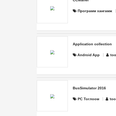
CCleaner
Программ хангамж
Application collection
Android App
too
BusSimulator 2016
PC Тоглоом
too