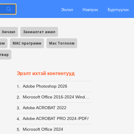
Эхлэл
Нэвтрэх
Бүртгүүлэх
Хичээл
Захиалгат ажил
оом
MAC программ
Mac Тоглоом
агвар
Эрэлт ихтэй контентууд
1.
Adobe Photoshop 2026
2.
Microsoft Office 2016-2024 Windows 10-11 ACTIVATOR хурдан вирусгүй хэрэглэхэд хялбар +заавар
3.
Adobe ACROBAT 2022
4.
Adobe ACROBAT PRO 2024 /PDF/
5.
Microsoft Office 2024