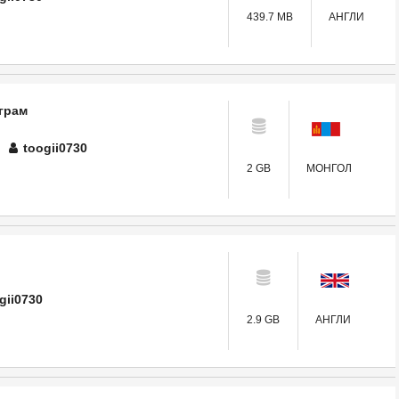
439.7 MB
АНГЛИ
грам
toogii0730
2 GB
МОНГОЛ
gii0730
2.9 GB
АНГЛИ