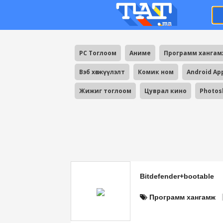
PC Тоглоом
Аниме
Программ ханга
Вэб хөгжүүлэлт
Комик ном
Android Ap
Жижиг тоглоом
Цуврал кино
Photos
Bitdefender+bootable
Программ хангамж