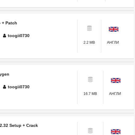
p + Patch
toogii0730
2.2 MB
АНГЛИ
eygen
toogii0730
16.7 MB
АНГЛИ
.2.32 Setup + Crack