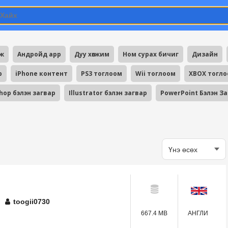
мж
Андройд app
Дуу хөгжим
Ном сурах бичиг
Дизайн
p
iPhone контент
PS3 тоглоом
Wii тоглоом
XBOX тогл
hop бэлэн загвар
Illustrator бэлэн загвар
PowerPoint Бэлэн З
toogii0730
667.4 MB
АНГЛИ