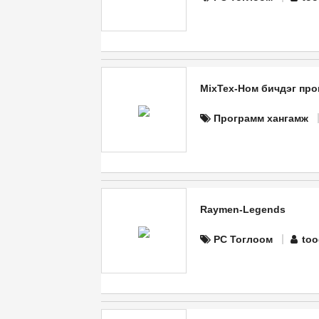
MixTex-Ном бичдэг про
Программ хангамж
Raymen-Legends
PC Тоглоом
too