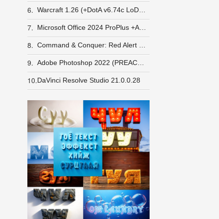
6.
Warcraft 1.26 (+DotA v6.74c LoD v5e) GameRanger орж шалгасан
7.
Microsoft Office 2024 ProPlus +Activator заавар
8.
Command & Conquer: Red Alert 2 + Yuri's Revenge [LINUX] (wine)
9.
Adobe Photoshop 2022 (PREACTIVATED)
10.
DaVinci Resolve Studio 21.0.0.28