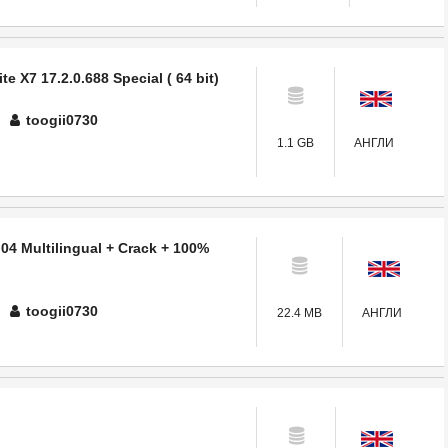
 X7 17.2.0.688 Special ( 64 bit)
toogii0730
1.1 GB
АНГЛИ
04 Multilingual + Crack + 100%
toogii0730
22.4 MB
АНГЛИ