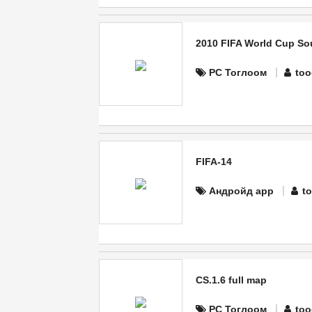
2010 FIFA World Cup Sou
PC Тоглоом
too
FIFA-14
Андройд app
t
CS.1.6 full map
PC Тоглоом
too