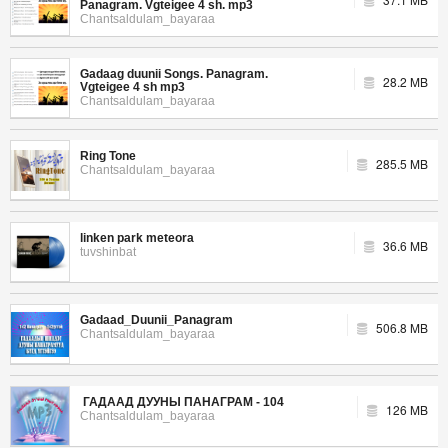
Panagram. Vgteigee 4 sh. mp3
Chantsaldulam_bayaraa
Gadaag duunii Songs. Panagram.
28.2 MB
Vgteigee 4 sh mp3
Chantsaldulam_bayaraa
Ring Tone
285.5 MB
Chantsaldulam_bayaraa
linken park meteora
36.6 MB
tuvshinbat
Gadaad_Duunii_Panagram
506.8 MB
Chantsaldulam_bayaraa
ГАДААД ДУУНЫ ПАНАГРАМ - 104
126 MB
Chantsaldulam_bayaraa