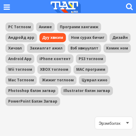
PC Тоглоом
Аниме
Программ хангамж
Андройд app
Дуу хөгжим
Ном сурах бичиг
Дизайн
Хичээл
Захиалгат ажил
Вэб хөгжүүлэлт
Комик ном
Android App
iPhone контент
PS3 тоглоом
Wii тоглоом
XBOX тоглоом
MAC программ
Mac Тоглоом
Жижиг тоглоом
Цуврал кино
Photoshop бэлэн загвар
Illustrator бэлэн загвар
PowerPoint Бэлэн Загвар