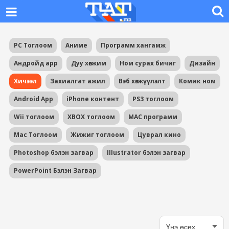
PC Тоглоом
Аниме
Программ хангамж
Андройд app
Дуу хөгжим
Ном сурах бичиг
Дизайн
Хичээл
Захиалгат ажил
Вэб хөгжүүлэлт
Комик ном
Android App
iPhone контент
PS3 тоглоом
Wii тоглоом
XBOX тоглоом
MAC программ
Mac Тоглоом
Жижиг тоглоом
Цуврал кино
Photoshop бэлэн загвар
Illustrator бэлэн загвар
PowerPoint Бэлэн Загвар