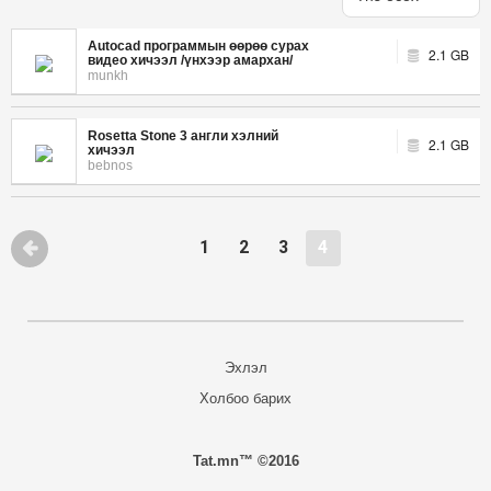
Autocad программын өөрөө сурах
2.1 GB
видео хичээл /үнхээр амархан/
munkh
Rosetta Stone 3 англи хэлний
2.1 GB
хичээл
bebnos
1
2
3
4
Эхлэл
Холбоо барих
Tat.mn™ ©2016