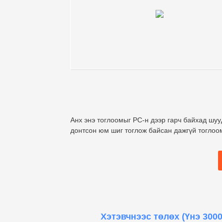
Анх энэ тоглоомыг PC-н дээр гарч байхад шууд
донтсон юм шиг тоглож байсан дажгүй тоглоо
Хэтэвчнээс төлөх
(Үнэ 3000