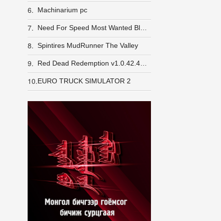
6.
Machinarium pc
7.
Need For Speed Most Wanted Black Edition repack
8.
Spintires MudRunner The Valley
9.
Red Dead Redemption v1.0.42.46611-P2P
10.
EURO TRUCK SIMULATOR 2