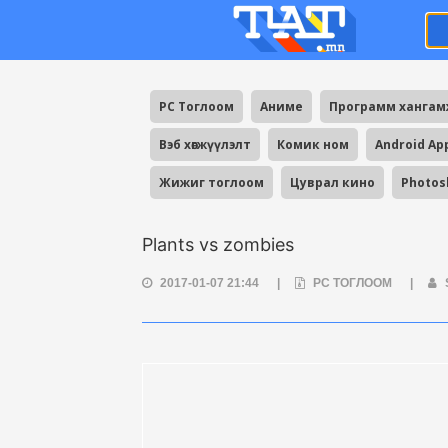
PC Тоглоом
Аниме
Программ ханга
Вэб хөгжүүлэлт
Комик ном
Android Ap
Жижиг тоглоом
Цуврал кино
Photos
Plants vs zombies
2017-01-07 21:44
|
PC ТОГЛООМ
|