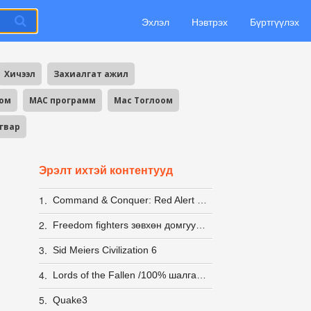
Эхлэл
Нэвтрэх
Бүртгүүлэх
Хичээл
Захиалгат ажил
оом
MAC программ
Mac Тоглоом
агвар
Эрэлт ихтэй контентууд
1.
Command & Conquer: Red Alert 2 + Yuri's Revenge [LINUX] (wine)
2.
Freedom fighters зөвхөн домгууд л мэднэ пээ
3.
Sid Meiers Civilization 6
4.
Lords of the Fallen /100% шалгасан/
5.
Quake3