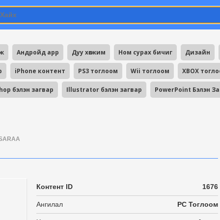
мж
Андройд app
Дуу хөгжим
Ном сурах бичиг
Дизайн
p
iPhone контент
PS3 тоглоом
Wii тоглоом
XBOX тогл
hop бэлэн загвар
Illustrator бэлэн загвар
PowerPoint Бэлэн З
SARAA
Контент ID
1676
Ангилал
PC Тоглоом