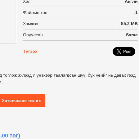
Хэл
Англи
Файлын тоо
1
Хэмжээ
55.2 MB
Оруулсан
Saraa
Түгээх
 тоглож эхлээд л үнэхээр таалагдсан шүү, бүх үеийг нь давах гээд
м,
Хэтэвчнээс төлөх
.00 төг)