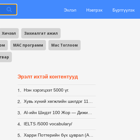
Эхлэл
Нэвтрэх
Бүртгүүлэх
Хичээл
Захиалгат ажил
оом
MAC программ
Mac Тоглоом
агвар
Эрэлт ихтэй контентууд
1.
Нэн хэрэгцээт 5000 үг.
2.
Хувь хүний хөгжлийн шилдэг 11 ном-100₮
3.
AI-ийн Шидэт 100 Жор — Дижитал Урлагийн Бэлэн Заавар
4.
IELTS /5000 vocabulary/
5.
Харри Поттерийн бүх цуврал (Англи,Монгол хэл), Аудио номын хамт (Англи)