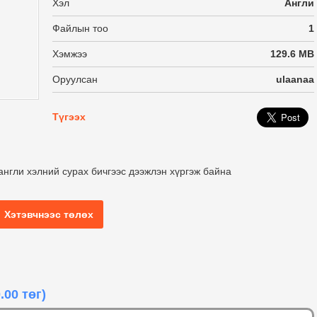
Хэл
Англи
Файлын тоо
1
Хэмжээ
129.6 MB
Оруулсан
ulaanaa
Түгээх
нгли хэлний сурах бичгээс дээжлэн хүргэж байна
Хэтэвчнээс төлөх
.00 төг)