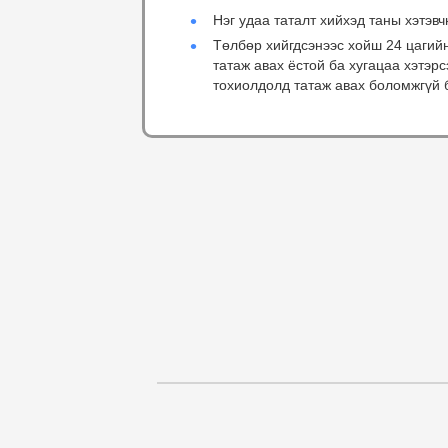
Нэг удаа таталт хийхэд таны хэтэвч
Төлбөр хийгдсэнээс хойш 24 цагий
татаж авах ёстой ба хугацаа хэтэр
тохиолдолд татаж авах боломжгүй 