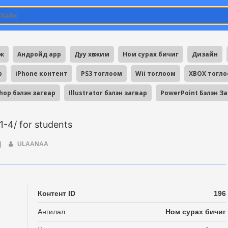
мж
Андройд app
Дуу хөгжим
Ном сурах бичиг
Дизайн
p
iPhone контент
PS3 тоглоом
Wii тоглоом
XBOX тогл
hop бэлэн загвар
Illustrator бэлэн загвар
PowerPoint Бэлэн З
-4/ for students
|
ULAANAA
Контент ID
196
Ангилал
Ном сурах бичиг