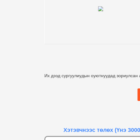
Их дээд сургуулиудын оуютнуудад зориулсан а
Хэтэвчнээс төлөх
(Үнэ 3000