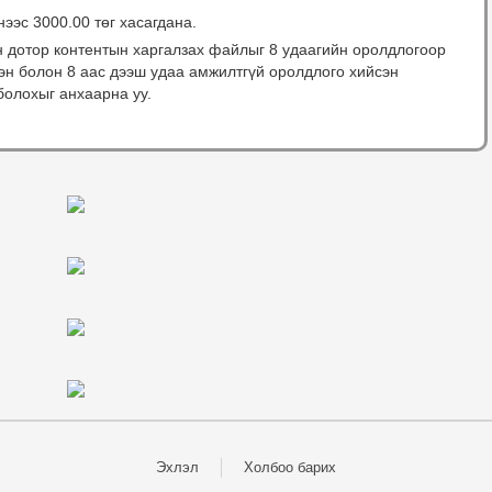
нээс 3000.00 төг хасагдана.
н дотор контентын харгалзах файлыг 8 удаагийн оролдлогоор
сэн болон 8 аас дээш удаа амжилтгүй оролдлого хийсэн
болохыг анхаарна уу.
Эхлэл
Холбоо барих