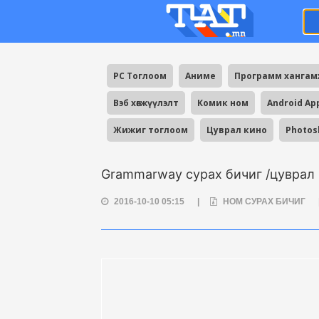
PC Тоглоом
Аниме
Программ ханга
Вэб хөгжүүлэлт
Комик ном
Android Ap
Жижиг тоглоом
Цуврал кино
Photos
Grammarway сурах бичиг /цуврал 1
2016-10-10 05:15
|
НОМ СУРАХ БИЧИГ