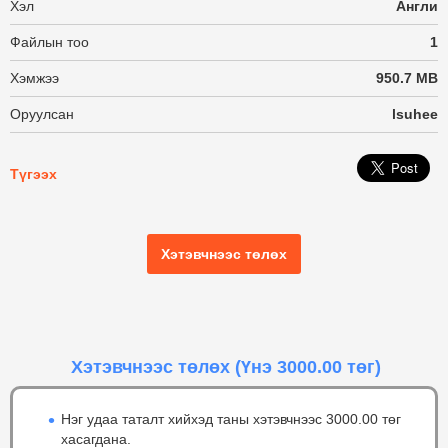
Хэл
Англи
Файлын тоо
1
Хэмжээ
950.7 MB
Оруулсан
lsuhee
Түгээх
Хэтэвчнээс төлөх
Хэтэвчнээс төлөх
(Үнэ 3000.00 төг)
Нэг удаа таталт хийхэд таны хэтэвчнээс 3000.00 төг
хасагдана.