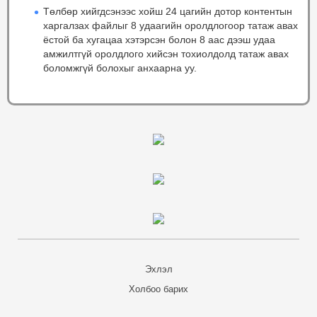
Төлбөр хийгдсэнээс хойш 24 цагийн дотор контентын
харгалзах файлыг 8 удаагийн оролдлогоор татаж авах
ёстой ба хугацаа хэтэрсэн болон 8 аас дээш удаа
амжилтгүй оролдлого хийсэн тохиолдолд татаж авах
боломжгүй болохыг анхаарна уу.
Эхлэл
Холбоо барих