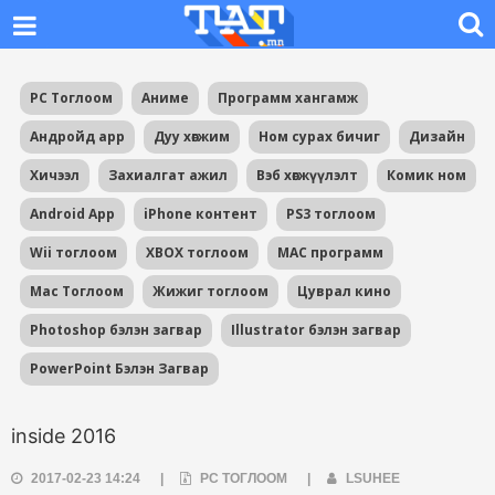
PC Тоглоом
Аниме
Программ хангамж
Андройд app
Дуу хөгжим
Ном сурах бичиг
Дизайн
Хичээл
Захиалгат ажил
Вэб хөгжүүлэлт
Комик ном
Android App
iPhone контент
PS3 тоглоом
Wii тоглоом
XBOX тоглоом
MAC программ
Mac Тоглоом
Жижиг тоглоом
Цуврал кино
Photoshop бэлэн загвар
Illustrator бэлэн загвар
PowerPoint Бэлэн Загвар
inside 2016
2017-02-23 14:24
|
PC ТОГЛООМ
|
LSUHEE