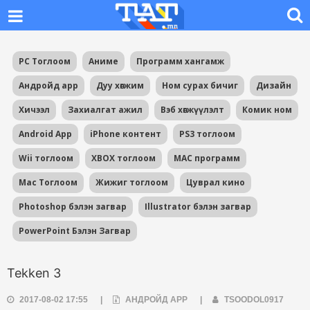
PC Тоглоом
Аниме
Программ хангамж
Андройд app
Дуу хөгжим
Ном сурах бичиг
Дизайн
Хичээл
Захиалгат ажил
Вэб хөгжүүлэлт
Комик ном
Android App
iPhone контент
PS3 тоглоом
Wii тоглоом
XBOX тоглоом
MAC программ
Mac Тоглоом
Жижиг тоглоом
Цуврал кино
Photoshop бэлэн загвар
Illustrator бэлэн загвар
PowerPoint Бэлэн Загвар
Tekken 3
2017-08-02 17:55
|
АНДРОЙД APP
|
TSOODOL0917