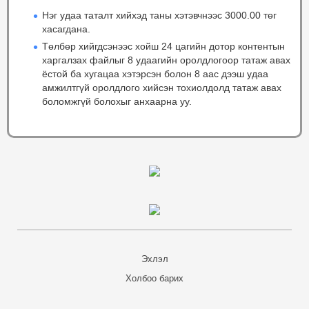
Нэг удаа таталт хийхэд таны хэтэвчнээс 3000.00 төг
хасагдана.
Төлбөр хийгдсэнээс хойш 24 цагийн дотор контентын
харгалзах файлыг 8 удаагийн оролдлогоор татаж авах
ёстой ба хугацаа хэтэрсэн болон 8 аас дээш удаа
амжилтгүй оролдлого хийсэн тохиолдолд татаж авах
боломжгүй болохыг анхаарна уу.
Эхлэл
Холбоо барих