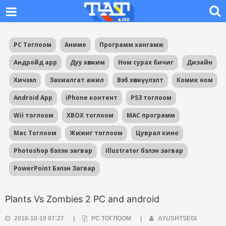
PC Тоглоом
Аниме
Программ хангамж
Андройд app
Дуу хөгжим
Ном сурах бичиг
Дизайн
Хичээл
Захиалгат ажил
Вэб хөгжүүлэлт
Комик ном
Android App
iPhone контент
PS3 тоглоом
Wii тоглоом
XBOX тоглоом
MAC программ
Mac Тоглоом
Жижиг тоглоом
Цуврал кино
Photoshop бэлэн загвар
Illustrator бэлэн загвар
PowerPoint Бэлэн Загвар
Plants Vs Zombies 2 PC and android
2016-10-19 07:27
|
PC ТОГЛООМ
|
AYUSHTSEGI