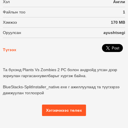
Хэл
Англи
Файлын тоо
1
Хэмжээ
170 MB
Оруулсан
ayushtsegi
Түгээх
Та бүхэнд Plants Vs Zombies 2 PC болон андройд утсан дээр
зориулан гаргасанхувилбарыг хүргэж байна.
BlueStacks-SplitInstaller_native.exe г ажиллуулаад та түүгээрээ
дамжуулан тоглоорой
Хэтэвчнээс төлөх