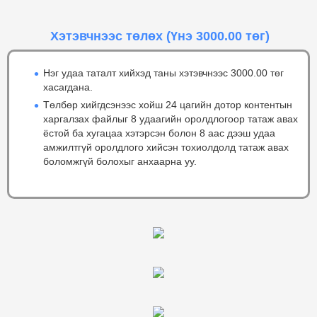
Хэтэвчнээс төлөх
(Үнэ 3000.00 төг)
Нэг удаа таталт хийхэд таны хэтэвчнээс 3000.00 төг
хасагдана.
Төлбөр хийгдсэнээс хойш 24 цагийн дотор контентын
харгалзах файлыг 8 удаагийн оролдлогоор татаж авах
ёстой ба хугацаа хэтэрсэн болон 8 аас дээш удаа
амжилтгүй оролдлого хийсэн тохиолдолд татаж авах
боломжгүй болохыг анхаарна уу.