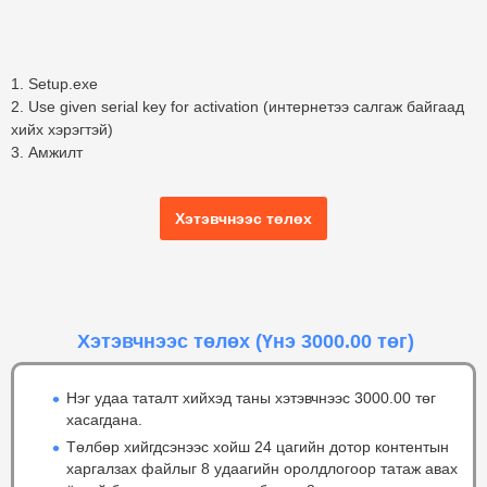
1. Setup.exe
2. Use given serial key for activation (интернетээ салгаж байгаад
хийх хэрэгтэй)
3. Амжилт
Хэтэвчнээс төлөх
Хэтэвчнээс төлөх
(Үнэ 3000.00 төг)
Нэг удаа таталт хийхэд таны хэтэвчнээс 3000.00 төг
хасагдана.
Төлбөр хийгдсэнээс хойш 24 цагийн дотор контентын
харгалзах файлыг 8 удаагийн оролдлогоор татаж авах