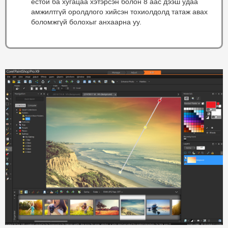
ёстой ба хугацаа хэтэрсэн болон 8 аас дээш удаа
амжилтгүй оролдлого хийсэн тохиолдолд татаж авах
боломжгүй болохыг анхаарна уу.