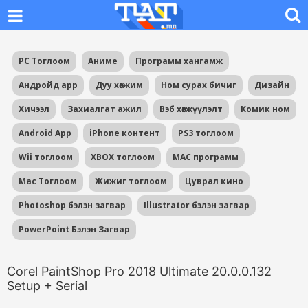
PC Тоглоом
Аниме
Программ хангамж
Андройд app
Дуу хөгжим
Ном сурах бичиг
Дизайн
Хичээл
Захиалгат ажил
Вэб хөгжүүлэлт
Комик ном
Android App
iPhone контент
PS3 тоглоом
Wii тоглоом
XBOX тоглоом
MAC программ
Mac Тоглоом
Жижиг тоглоом
Цуврал кино
Photoshop бэлэн загвар
Illustrator бэлэн загвар
PowerPoint Бэлэн Загвар
Corel PaintShop Pro 2018 Ultimate 20.0.0.132
Setup + Serial