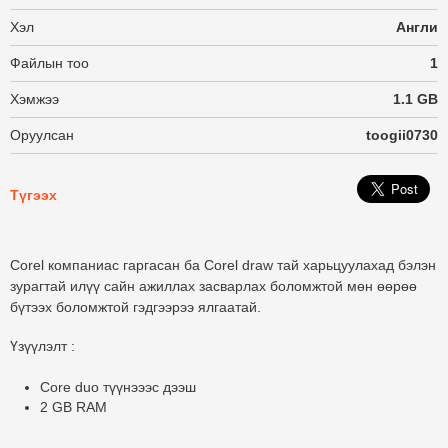
Хэл
Англи
Файлын тоо
1
Хэмжээ
1.1 GB
Оруулсан
toogii0730
Түгээх
Corel компаниас гаргасан ба Corel draw тай харьцуулахад бэлэн
зурагтай илүү сайн ажиллах засварлах боломжтой мөн өөрөө
бүтээх боломжтой гэдгээрээ ялгаатай.
Үзүүлэлт :
Core duo түүнэээс дээш
2 GB RAM