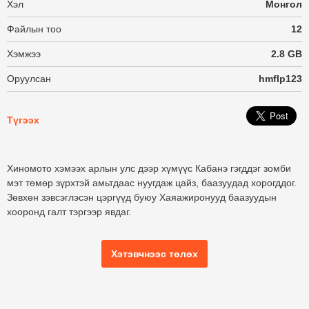
Хэл
Монгол
Файлын тоо
12
Хэмжээ
2.8 GB
Оруулсан
hmflp123
Түгээх
Хиномото хэмээх арлын улс дээр хүмүүс Кабанэ гэгддэг зомби
мэт төмөр зүрхтэй амьтдаас нуугдаж цайз, баазуудад хорогддог.
Зөвхөн зэвсэглэсэн цэргүүд буюу Хаяажиронууд баазуудын
хооронд галт тэргээр явдаг.
Хэтэвчнээс төлөх