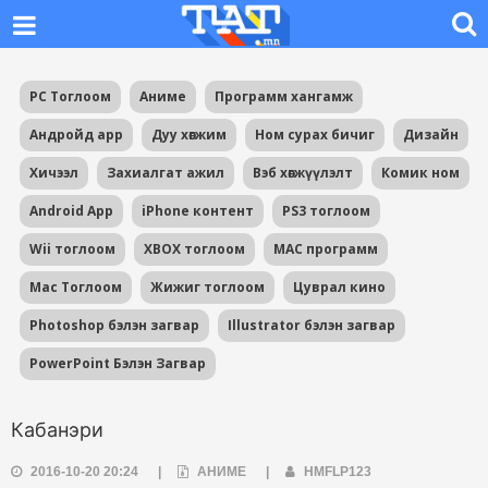
PC Тоглоом
Аниме
Программ хангамж
Андройд app
Дуу хөгжим
Ном сурах бичиг
Дизайн
Хичээл
Захиалгат ажил
Вэб хөгжүүлэлт
Комик ном
Android App
iPhone контент
PS3 тоглоом
Wii тоглоом
XBOX тоглоом
MAC программ
Mac Тоглоом
Жижиг тоглоом
Цуврал кино
Photoshop бэлэн загвар
Illustrator бэлэн загвар
PowerPoint Бэлэн Загвар
Кабанэри
2016-10-20 20:24
|
АНИМЕ
|
HMFLP123