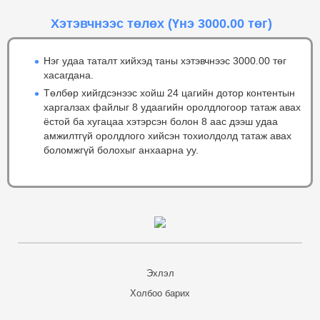
Хэтэвчнээс төлөх
(Үнэ 3000.00 төг)
Нэг удаа таталт хийхэд таны хэтэвчнээс 3000.00 төг
хасагдана.
Төлбөр хийгдсэнээс хойш 24 цагийн дотор контентын
харгалзах файлыг 8 удаагийн оролдлогоор татаж авах
ёстой ба хугацаа хэтэрсэн болон 8 аас дээш удаа
амжилтгүй оролдлого хийсэн тохиолдолд татаж авах
боломжгүй болохыг анхаарна уу.
Эхлэл
Холбоо барих