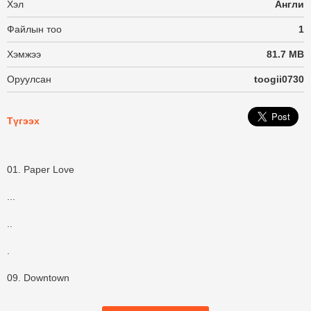
Хэл
Англи
Файлын тоо
1
Хэмжээ
81.7 MB
Оруулсан
toogii0730
Түгээх
01. Paper Love
...
..
.
09. Downtown