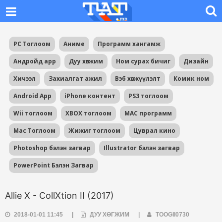
PC Тоглоом
Аниме
Программ хангамж
Андройд app
Дуу хөгжим
Ном сурах бичиг
Дизайн
Хичээл
Захиалгат ажил
Вэб хөгжүүлэлт
Комик ном
Android App
iPhone контент
PS3 тоглоом
Wii тоглоом
XBOX тоглоом
MAC программ
Mac Тоглоом
Жижиг тоглоом
Цуврал кино
Photoshop бэлэн загвар
Illustrator бэлэн загвар
PowerPoint Бэлэн Загвар
Allie X - CollXtion II (2017)
2018-01-01 11:45
|
ДУУ ХӨГЖИМ
|
TOOGII0730