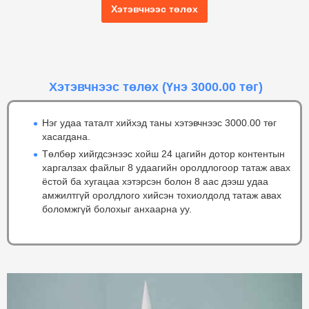
Хэтэвчнээс төлөх
Хэтэвчнээс төлөх
(Үнэ 3000.00 төг)
Нэг удаа таталт хийхэд таны хэтэвчнээс 3000.00 төг
хасагдана.
Төлбөр хийгдсэнээс хойш 24 цагийн дотор контентын
харгалзах файлыг 8 удаагийн оролдлогоор татаж авах
ёстой ба хугацаа хэтэрсэн болон 8 аас дээш удаа
амжилтгүй оролдлого хийсэн тохиолдолд татаж авах
боломжгүй болохыг анхаарна уу.