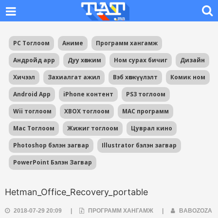
PC Тоглоом
Аниме
Программ хангамж
Андройд app
Дуу хөгжим
Ном сурах бичиг
Дизайн
Хичээл
Захиалгат ажил
Вэб хөгжүүлэлт
Комик ном
Android App
iPhone контент
PS3 тоглоом
Wii тоглоом
XBOX тоглоом
MAC программ
Mac Тоглоом
Жижиг тоглоом
Цуврал кино
Photoshop бэлэн загвар
Illustrator бэлэн загвар
PowerPoint Бэлэн Загвар
Hetman_Office_Recovery_portable
2018-07-29 20:09
|
ПРОГРАММ ХАНГАМЖ
|
BABOZOZA