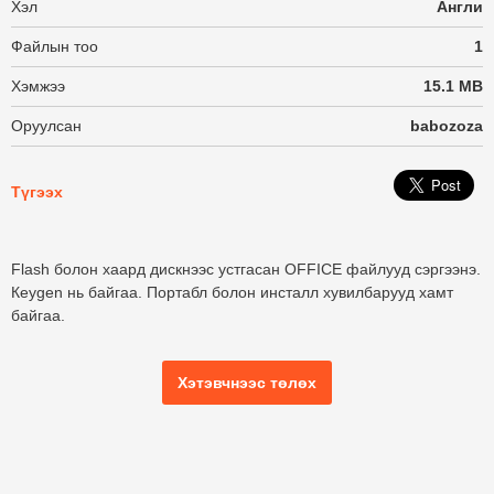
Хэл
Англи
Файлын тоо
1
Хэмжээ
15.1 MB
Оруулсан
babozoza
Түгээх
Flash болон хаард дискнээс устгасан OFFICE файлууд сэргээнэ.
Кeygen нь байгаа. Портабл болон инсталл хувилбарууд хамт
байгаа.
Хэтэвчнээс төлөх