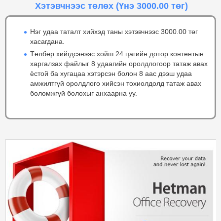
Хэтэвчнээс төлөх
(Үнэ 3000.00 төг)
Нэг удаа таталт хийхэд таны хэтэвчнээс 3000.00 төг
хасагдана.
Төлбөр хийгдсэнээс хойш 24 цагийн дотор контентын
харгалзах файлыг 8 удаагийн оролдлогоор татаж авах
ёстой ба хугацаа хэтэрсэн болон 8 аас дээш удаа
амжилтгүй оролдлого хийсэн тохиолдолд татаж авах
боломжгүй болохыг анхаарна уу.