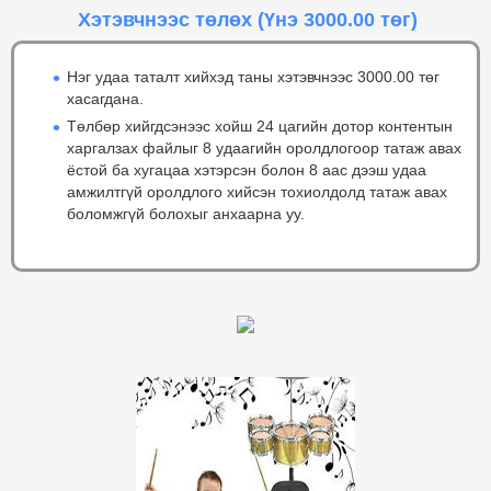
Хэтэвчнээс төлөх
(Үнэ 3000.00 төг)
Нэг удаа таталт хийхэд таны хэтэвчнээс 3000.00 төг
хасагдана.
Төлбөр хийгдсэнээс хойш 24 цагийн дотор контентын
харгалзах файлыг 8 удаагийн оролдлогоор татаж авах
ёстой ба хугацаа хэтэрсэн болон 8 аас дээш удаа
амжилтгүй оролдлого хийсэн тохиолдолд татаж авах
боломжгүй болохыг анхаарна уу.