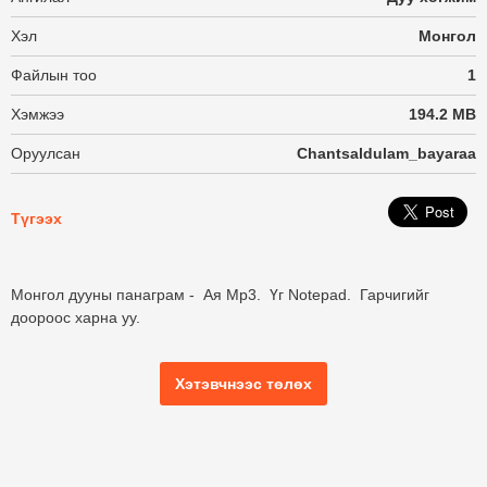
Хэл
Монгол
Файлын тоо
1
Хэмжээ
194.2 MB
Оруулсан
Chantsaldulam_bayaraa
Түгээх
Монгол дууны панаграм - Ая Mp3. Үг Notepad. Гарчигийг
доороос харна уу.
Хэтэвчнээс төлөх