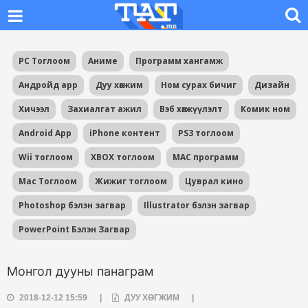
PC Тоглоом
Аниме
Программ хангамж
Андройд app
Дуу хөгжим
Ном сурах бичиг
Дизайн
Хичээл
Захиалгат ажил
Вэб хөгжүүлэлт
Комик ном
Android App
iPhone контент
PS3 тоглоом
Wii тоглоом
XBOX тоглоом
MAC программ
Mac Тоглоом
Жижиг тоглоом
Цуврал кино
Photoshop бэлэн загвар
Illustrator бэлэн загвар
PowerPoint Бэлэн Загвар
Монгол дууны панаграм
2018-12-12 15:59
|
ДУУ ХӨГЖИМ
|