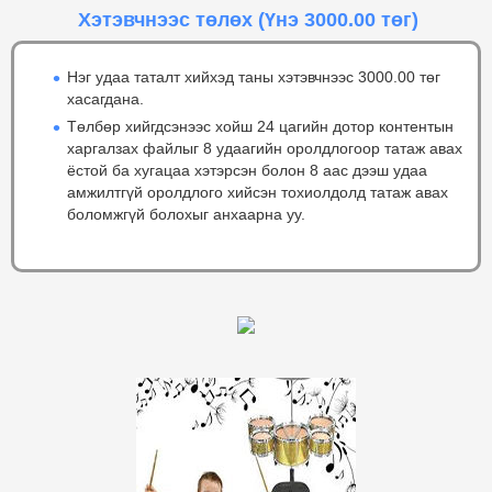
Хэтэвчнээс төлөх
(Үнэ 3000.00 төг)
Нэг удаа таталт хийхэд таны хэтэвчнээс 3000.00 төг
хасагдана.
Төлбөр хийгдсэнээс хойш 24 цагийн дотор контентын
харгалзах файлыг 8 удаагийн оролдлогоор татаж авах
ёстой ба хугацаа хэтэрсэн болон 8 аас дээш удаа
амжилтгүй оролдлого хийсэн тохиолдолд татаж авах
боломжгүй болохыг анхаарна уу.