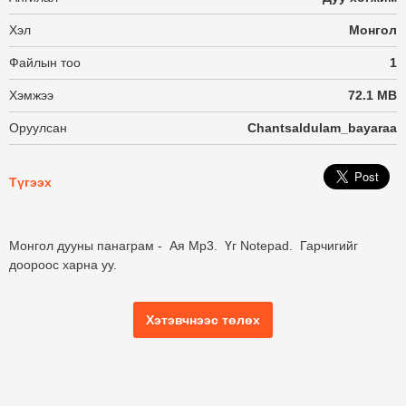
Хэл
Монгол
Файлын тоо
1
Хэмжээ
72.1 MB
Оруулсан
Chantsaldulam_bayaraa
Түгээх
Монгол дууны панаграм - Ая Mp3. Үг Notepad. Гарчигийг
доороос харна уу.
Хэтэвчнээс төлөх