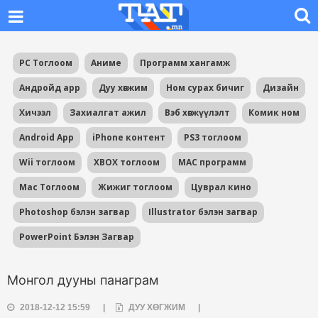
PC Тоглоом
Аниме
Программ хангамж
Андройд app
Дуу хөгжим
Ном сурах бичиг
Дизайн
Хичээл
Захиалгат ажил
Вэб хөгжүүлэлт
Комик ном
Android App
iPhone контент
PS3 тоглоом
Wii тоглоом
XBOX тоглоом
MAC программ
Mac Тоглоом
Жижиг тоглоом
Цуврал кино
Photoshop бэлэн загвар
Illustrator бэлэн загвар
PowerPoint Бэлэн Загвар
Монгол дууны панаграм
2018-12-12 15:59
|
ДУУ ХӨГЖИМ
|