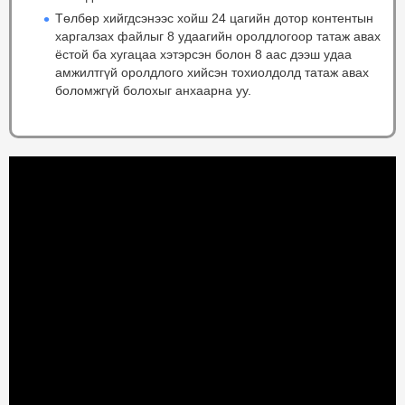
Төлбөр хийгдсэнээс хойш 24 цагийн дотор контентын
харгалзах файлыг 8 удаагийн оролдлогоор татаж авах
ёстой ба хугацаа хэтэрсэн болон 8 аас дээш удаа
амжилтгүй оролдлого хийсэн тохиолдолд татаж авах
боломжгүй болохыг анхаарна уу.