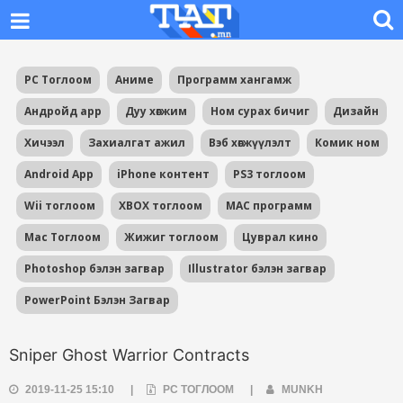
PC Тоглоом
Аниме
Программ хангамж
Андройд app
Дуу хөгжим
Ном сурах бичиг
Дизайн
Хичээл
Захиалгат ажил
Вэб хөгжүүлэлт
Комик ном
Android App
iPhone контент
PS3 тоглоом
Wii тоглоом
XBOX тоглоом
MAC программ
Mac Тоглоом
Жижиг тоглоом
Цуврал кино
Photoshop бэлэн загвар
Illustrator бэлэн загвар
PowerPoint Бэлэн Загвар
Sniper Ghost Warrior Contracts
2019-11-25 15:10
|
PC ТОГЛООМ
|
MUNKH