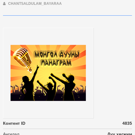
CHANTSALDULAM_BAYARAA
Контент ID
4835
Ангилал
Дуу хөгжим