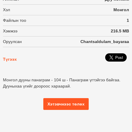
Хэл
Монгол
Файлын тоо
1
Хэмжээ
216.5 MB
Оруулсан
Chantsaldulam_bayaraa
Түгээх
Монгол дууны панаграм - 104 ш - Панаграм үгтэйгээ байгаа.
Дууныхаа үгийг доороос хараарай.
Хэтэвчнээс төлөх