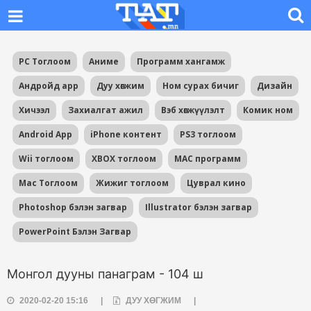
PC Тоглоом
Аниме
Программ хангамж
Андройд app
Дуу хөгжим
Ном сурах бичиг
Дизайн
Хичээл
Захиалгат ажил
Вэб хөгжүүлэлт
Комик ном
Android App
iPhone контент
PS3 тоглоом
Wii тоглоом
XBOX тоглоом
MAC программ
Mac Тоглоом
Жижиг тоглоом
Цуврал кино
Photoshop бэлэн загвар
Illustrator бэлэн загвар
PowerPoint Бэлэн Загвар
Монгол дууны панаграм - 104 ш
2020-02-20 15:16
|
ДУУ ХӨГЖИМ
|