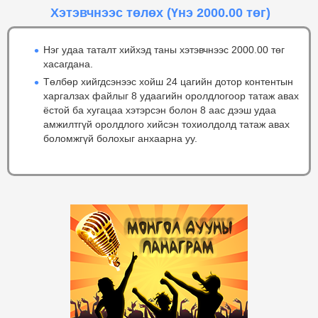
Хэтэвчнээс төлөх
(Үнэ 2000.00 төг)
Нэг удаа таталт хийхэд таны хэтэвчнээс 2000.00 төг
хасагдана.
Төлбөр хийгдсэнээс хойш 24 цагийн дотор контентын
харгалзах файлыг 8 удаагийн оролдлогоор татаж авах
ёстой ба хугацаа хэтэрсэн болон 8 аас дээш удаа
амжилтгүй оролдлого хийсэн тохиолдолд татаж авах
боломжгүй болохыг анхаарна уу.