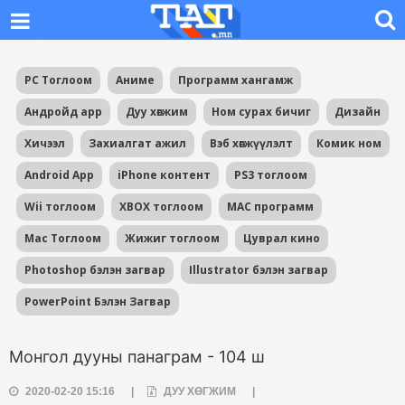
PC Тоглоом
Аниме
Программ хангамж
Андройд app
Дуу хөгжим
Ном сурах бичиг
Дизайн
Хичээл
Захиалгат ажил
Вэб хөгжүүлэлт
Комик ном
Android App
iPhone контент
PS3 тоглоом
Wii тоглоом
XBOX тоглоом
MAC программ
Mac Тоглоом
Жижиг тоглоом
Цуврал кино
Photoshop бэлэн загвар
Illustrator бэлэн загвар
PowerPoint Бэлэн Загвар
Монгол дууны панаграм - 104 ш
2020-02-20 15:16
|
ДУУ ХӨГЖИМ
|