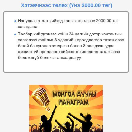
Хэтэвчнээс төлөх
(Үнэ 2000.00 төг)
Нэг удаа таталт хийхэд таны хэтэвчнээс 2000.00 төг
хасагдана.
Төлбөр хийгдсэнээс хойш 24 цагийн дотор контентын
харгалзах файлыг 8 удаагийн оролдлогоор татаж авах
ёстой ба хугацаа хэтэрсэн болон 8 аас дээш удаа
амжилтгүй оролдлого хийсэн тохиолдолд татаж авах
боломжгүй болохыг анхаарна уу.