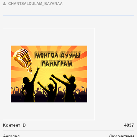
CHANTSALDULAM_BAYARAA
Контент ID
4837
Ангилал
Дуу хөгжим