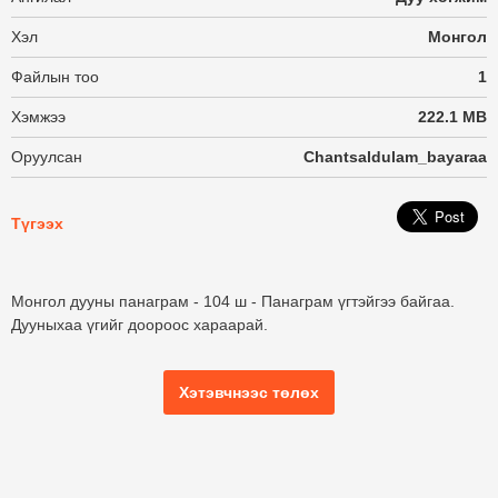
Хэл
Монгол
Файлын тоо
1
Хэмжээ
222.1 MB
Оруулсан
Chantsaldulam_bayaraa
Түгээх
Монгол дууны панаграм - 104 ш - Панаграм үгтэйгээ байгаа.
Дууныхаа үгийг доороос хараарай.
Хэтэвчнээс төлөх