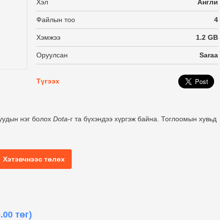
Хэл
Англи
Файлын тоо
4
Хэмжээ
1.2 GB
Оруулсан
Saraa
Түгээх
уудын нэг болох
Dota
-г та бүхэндээ хүргэж байна. Тоглоомын хувьд
Хэтэвчнээс төлөх
.00 төг)