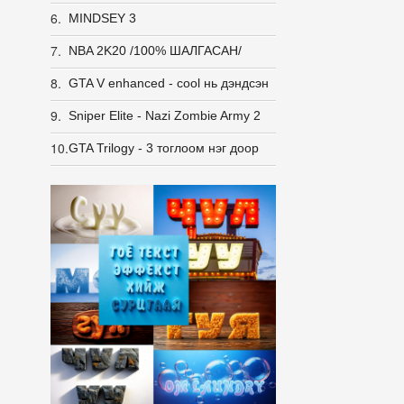
6.
MINDSEY 3
7.
NBA 2K20 /100% ШАЛГАСАН/
8.
GTA V enhanced - cool нь дэндсэн
9.
Sniper Elite - Nazi Zombie Army 2
10.
GTA Trilogy - 3 тоглоом нэг доор