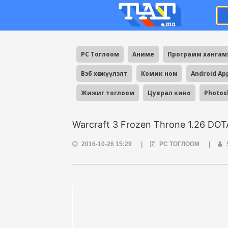
PC Тоглоом
Аниме
Программ ханга
Вэб хөгжүүлэлт
Комик ном
Android Ap
Жижиг тоглоом
Цуврал кино
Photos
Warcraft 3 Frozen Throne 1.26 DOT
2016-10-26 15:29
|
PC ТОГЛООМ
|