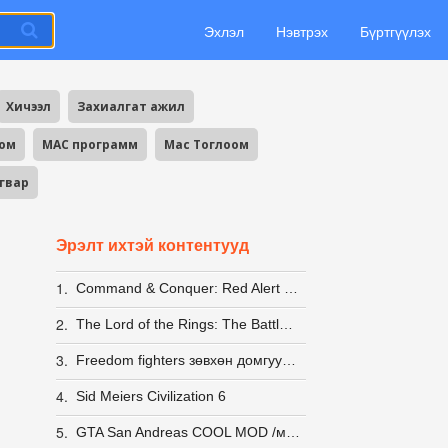
Эхлэл
Нэвтрэх
Бүртгүүлэх
Хичээл
Захиалгат ажил
оом
MAC программ
Mac Тоглоом
агвар
Эрэлт ихтэй контентууд
1.
Command & Conquer: Red Alert 2 + Yuri's Revenge [LINUX] (wine)
2.
The Lord of the Rings: The Battle for Middle-earth Anthology
3.
Freedom fighters зөвхөн домгууд л мэднэ пээ
4.
Sid Meiers Civilization 6
5.
GTA San Andreas COOL MOD /монгол/