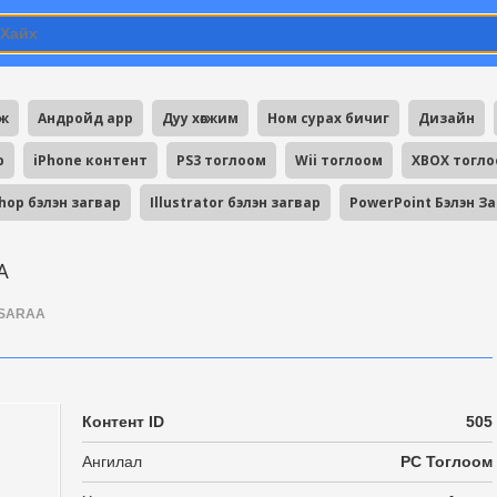
мж
Андройд app
Дуу хөгжим
Ном сурах бичиг
Дизайн
p
iPhone контент
PS3 тоглоом
Wii тоглоом
XBOX тогл
hop бэлэн загвар
Illustrator бэлэн загвар
PowerPoint Бэлэн З
A
SARAA
Контент ID
505
Ангилал
PC Тоглоом