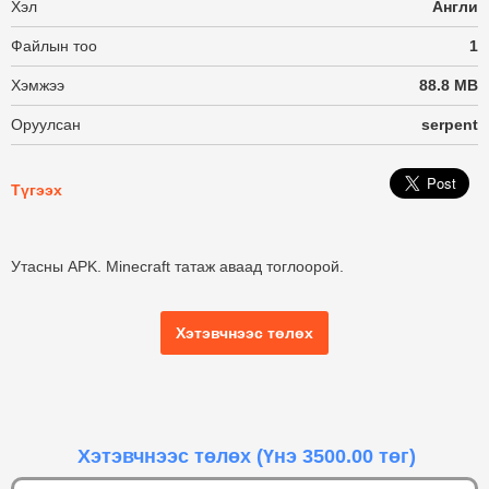
Хэл
Англи
Файлын тоо
1
Хэмжээ
88.8 MB
Оруулсан
serpent
Түгээх
Утасны APK. Minecraft татаж аваад тоглоорой.
Хэтэвчнээс төлөх
Хэтэвчнээс төлөх
(Үнэ 3500.00 төг)