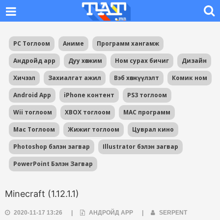
PC Тоглоом
Аниме
Программ хангамж
Андройд app
Дуу хөгжим
Ном сурах бичиг
Дизайн
Хичээл
Захиалгат ажил
Вэб хөгжүүлэлт
Комик ном
Android App
iPhone контент
PS3 тоглоом
Wii тоглоом
XBOX тоглоом
MAC программ
Mac Тоглоом
Жижиг тоглоом
Цуврал кино
Photoshop бэлэн загвар
Illustrator бэлэн загвар
PowerPoint Бэлэн Загвар
Minecraft (1.12.1.1)
2020-11-17 13:26
|
АНДРОЙД APP
|
SERPENT