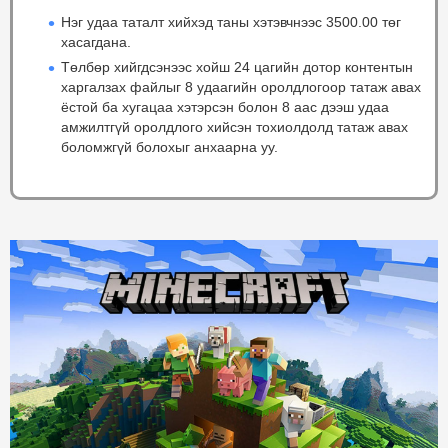
Нэг удаа таталт хийхэд таны хэтэвчнээс 3500.00 төг
хасагдана.
Төлбөр хийгдсэнээс хойш 24 цагийн дотор контентын
харгалзах файлыг 8 удаагийн оролдлогоор татаж авах
ёстой ба хугацаа хэтэрсэн болон 8 аас дээш удаа
амжилтгүй оролдлого хийсэн тохиолдолд татаж авах
боломжгүй болохыг анхаарна уу.