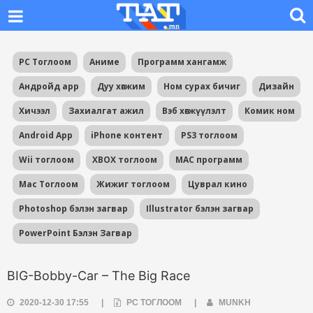
PC Тоглоом
Аниме
Программ хангамж
Андройд app
Дуу хөгжим
Ном сурах бичиг
Дизайн
Хичээл
Захиалгат ажил
Вэб хөгжүүлэлт
Комик ном
Android App
iPhone контент
PS3 тоглоом
Wii тоглоом
XBOX тоглоом
MAC программ
Mac Тоглоом
Жижиг тоглоом
Цуврал кино
Photoshop бэлэн загвар
Illustrator бэлэн загвар
PowerPoint Бэлэн Загвар
BIG-Bobby-Car – The Big Race
2020-12-30 17:55
|
PC ТОГЛООМ
|
MUNKH