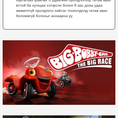
ёстой ба хугацаа хэтэрсэн болон 8 аас дээш удаа
амжилтгүй оролдлого хийсэн тохиолдолд татаж авах
боломжгүй болохыг анхаарна уу.