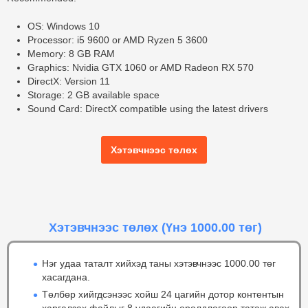
OS: Windows 10
Processor: i5 9600 or AMD Ryzen 5 3600
Memory: 8 GB RAM
Graphics: Nvidia GTX 1060 or AMD Radeon RX 570
DirectX: Version 11
Storage: 2 GB available space
Sound Card: DirectX compatible using the latest drivers
Хэтэвчнээс төлөх
Хэтэвчнээс төлөх
(Үнэ 1000.00 төг)
Нэг удаа таталт хийхэд таны хэтэвчнээс 1000.00 төг
хасагдана.
Төлбөр хийгдсэнээс хойш 24 цагийн дотор контентын
харгалзах файлыг 8 удаагийн оролдлогоор татаж авах