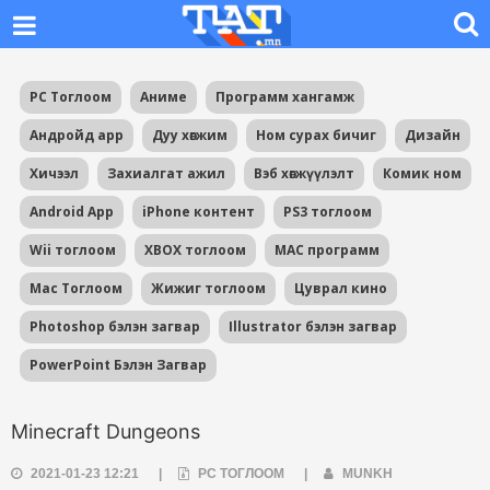
PC Тоглоом
Аниме
Программ хангамж
Андройд app
Дуу хөгжим
Ном сурах бичиг
Дизайн
Хичээл
Захиалгат ажил
Вэб хөгжүүлэлт
Комик ном
Android App
iPhone контент
PS3 тоглоом
Wii тоглоом
XBOX тоглоом
MAC программ
Mac Тоглоом
Жижиг тоглоом
Цуврал кино
Photoshop бэлэн загвар
Illustrator бэлэн загвар
PowerPoint Бэлэн Загвар
Minecraft Dungeons
2021-01-23 12:21
|
PC ТОГЛООМ
|
MUNKH