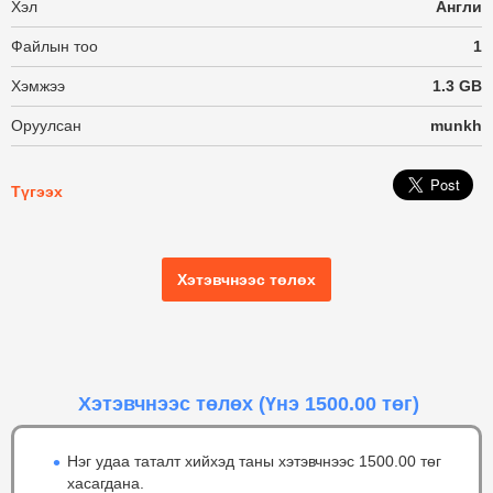
Хэл
Англи
Файлын тоо
1
Хэмжээ
1.3 GB
Оруулсан
munkh
Түгээх
Хэтэвчнээс төлөх
Хэтэвчнээс төлөх
(Үнэ 1500.00 төг)
Нэг удаа таталт хийхэд таны хэтэвчнээс 1500.00 төг
хасагдана.