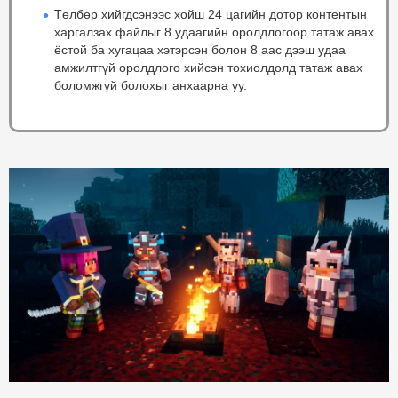
Төлбөр хийгдсэнээс хойш 24 цагийн дотор контентын
харгалзах файлыг 8 удаагийн оролдлогоор татаж авах
ёстой ба хугацаа хэтэрсэн болон 8 аас дээш удаа
амжилтгүй оролдлого хийсэн тохиолдолд татаж авах
боломжгүй болохыг анхаарна уу.