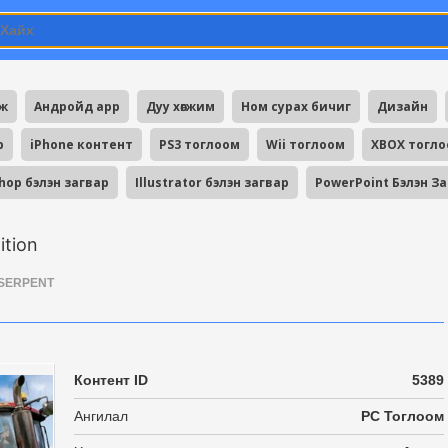
мж
Андройд app
Дуу хөгжим
Ном сурах бичиг
Дизайн
p
iPhone контент
PS3 тоглоом
Wii тоглоом
XBOX тогл
hop бэлэн загвар
Illustrator бэлэн загвар
PowerPoint Бэлэн З
ition
SERPENT
Контент ID
5389
Ангилал
PC Тоглоом