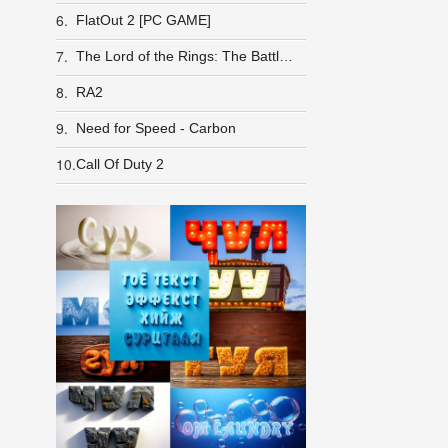
6.
FlatOut 2 [PC GAME]
7.
The Lord of the Rings: The Battle for Middle-earth Anthology
8.
RA2
9.
Need for Speed - Carbon
10.
Call Of Duty 2