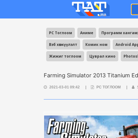
PC Тоглоом
Аниме
Программ ханга
Вэб хөгжүүлэлт
Комик ном
Android Ap
Жижиг тоглоом
Цуврал кино
Photos
Farming Simulator 2013 Titanium Ed
2021-03-01 09:42
|
PC ТОГЛООМ
|