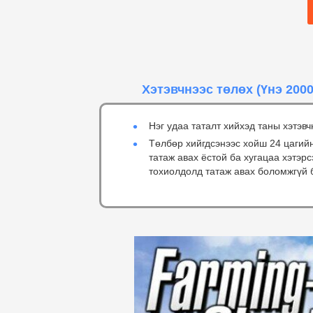
Хэтэвчнээс төлөх
(Үнэ 2000
Нэг удаа таталт хийхэд таны хэтэвч
Төлбөр хийгдсэнээс хойш 24 цагий
татаж авах ёстой ба хугацаа хэтэр
тохиолдолд татаж авах боломжгүй 