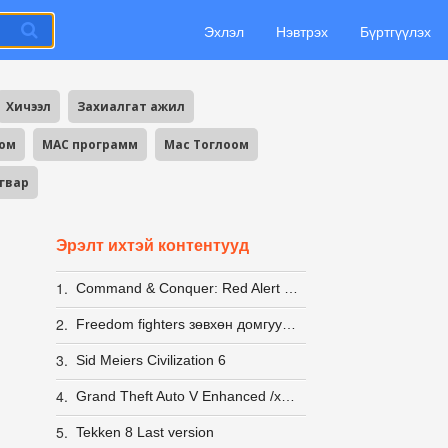
Эхлэл
Нэвтрэх
Бүртгүүлэх
Хичээл
Захиалгат ажил
оом
MAC программ
Mac Тоглоом
агвар
Эрэлт ихтэй контентууд
1.
Command & Conquer: Red Alert 2 + Yuri's Revenge [LINUX] (wine)
2.
Freedom fighters зөвхөн домгууд л мэднэ пээ
3.
Sid Meiers Civilization 6
4.
Grand Theft Auto V Enhanced /хамгийн сүүлд гарсан тасархай хувилбар 100% шалгасан/
5.
Tekken 8 Last version