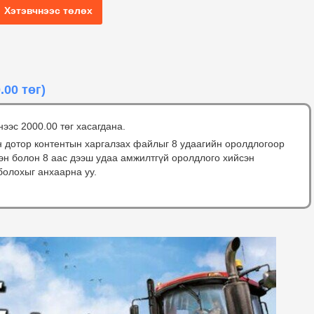
Хэтэвчнээс төлөх
.00 төг)
нээс 2000.00 төг хасагдана.
н дотор контентын харгалзах файлыг 8 удаагийн оролдлогоор
сэн болон 8 аас дээш удаа амжилтгүй оролдлого хийсэн
болохыг анхаарна уу.