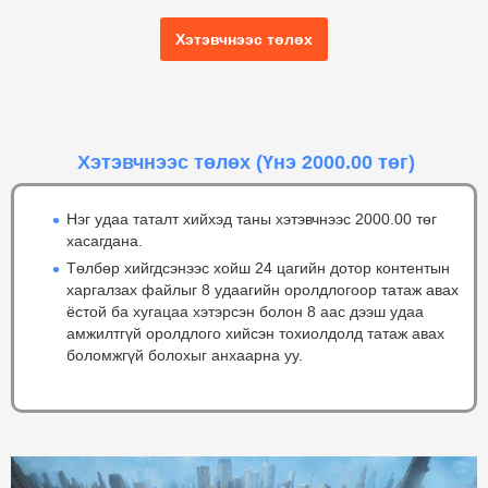
Хэтэвчнээс төлөх
Хэтэвчнээс төлөх
(Үнэ 2000.00 төг)
Нэг удаа таталт хийхэд таны хэтэвчнээс 2000.00 төг
хасагдана.
Төлбөр хийгдсэнээс хойш 24 цагийн дотор контентын
харгалзах файлыг 8 удаагийн оролдлогоор татаж авах
ёстой ба хугацаа хэтэрсэн болон 8 аас дээш удаа
амжилтгүй оролдлого хийсэн тохиолдолд татаж авах
боломжгүй болохыг анхаарна уу.