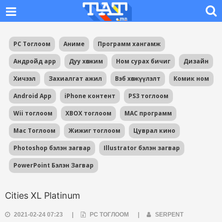
PC Тоглоом
Аниме
Программ хангамж
Андройд app
Дуу хөгжим
Ном сурах бичиг
Дизайн
Хичээл
Захиалгат ажил
Вэб хөгжүүлэлт
Комик ном
Android App
iPhone контент
PS3 тоглоом
Wii тоглоом
XBOX тоглоом
MAC программ
Mac Тоглоом
Жижиг тоглоом
Цуврал кино
Photoshop бэлэн загвар
Illustrator бэлэн загвар
PowerPoint Бэлэн Загвар
Cities XL Platinum
2021-02-24 07:23
|
PC ТОГЛООМ
|
SERPENT