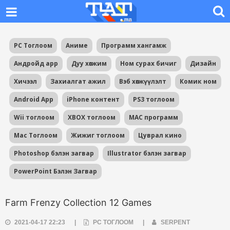
PC Тоглоом
Аниме
Программ хангамж
Андройд app
Дуу хөгжим
Ном сурах бичиг
Дизайн
Хичээл
Захиалгат ажил
Вэб хөгжүүлэлт
Комик ном
Android App
iPhone контент
PS3 тоглоом
Wii тоглоом
XBOX тоглоом
MAC программ
Mac Тоглоом
Жижиг тоглоом
Цуврал кино
Photoshop бэлэн загвар
Illustrator бэлэн загвар
PowerPoint Бэлэн Загвар
Farm Frenzy Collection 12 Games
2021-04-17 22:23
|
PC ТОГЛООМ
|
SERPENT