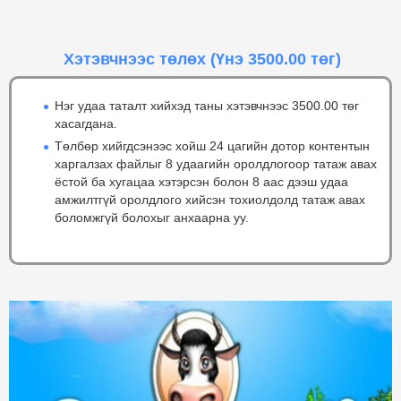
Хэтэвчнээс төлөх
(Үнэ 3500.00 төг)
Нэг удаа таталт хийхэд таны хэтэвчнээс 3500.00 төг
хасагдана.
Төлбөр хийгдсэнээс хойш 24 цагийн дотор контентын
харгалзах файлыг 8 удаагийн оролдлогоор татаж авах
ёстой ба хугацаа хэтэрсэн болон 8 аас дээш удаа
амжилтгүй оролдлого хийсэн тохиолдолд татаж авах
боломжгүй болохыг анхаарна уу.