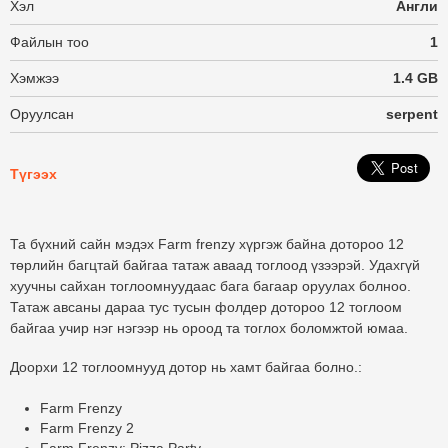
Хэл
Англи
Файлын тоо
1
Хэмжээ
1.4 GB
Оруулсан
serpent
Түгээх
Та бүхний сайн мэдэх Farm frenzy хүргэж байна дотороо 12
төрлийн багцтай байгаа татаж аваад тоглоод үзээрэй. Удахгүй
хуучны сайхан тоглоомнуудаас бага багаар оруулах болноо.
Татаж авсаны дараа тус тусын фолдер дотороо 12 тоглоом
байгаа учир нэг нэгээр нь ороод та тоглох боломжтой юмаа.
Доорхи 12 тоглоомнууд дотор нь хамт байгаа болно.:
Farm Frenzy
Farm Frenzy 2