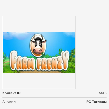
Контент ID
5413
Ангилал
PC Тоглоом