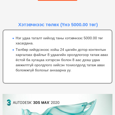
Хэтэвчнээс төлөх
(Үнэ 5000.00 төг)
Нэг удаа таталт хийхэд таны хэтэвчнээс 5000.00 төг
хасагдана.
Төлбөр хийгдсэнээс хойш 24 цагийн дотор контентын
харгалзах файлыг 8 удаагийн оролдлогоор татаж авах
ёстой ба хугацаа хэтэрсэн болон 8 аас дээш удаа
амжилтгүй оролдлого хийсэн тохиолдолд татаж авах
боломжгүй болохыг анхаарна уу.