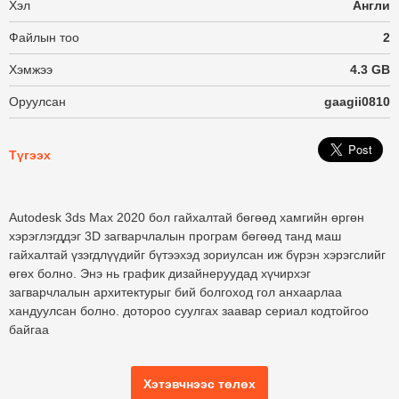
Хэл
Англи
Файлын тоо
2
Хэмжээ
4.3 GB
Оруулсан
gaagii0810
Түгээх
Autodesk 3ds Max 2020 бол гайхалтай бөгөөд хамгийн өргөн
хэрэглэгддэг 3D загварчлалын програм бөгөөд танд маш
гайхалтай үзэгдлүүдийг бүтээхэд зориулсан иж бүрэн хэрэгслийг
өгөх болно. Энэ нь график дизайнеруудад хүчирхэг
загварчлалын архитектурыг бий болгоход гол анхаарлаа
хандуулсан болно. дотороо суулгах заавар сериал кодтойгоо
байгаа
Хэтэвчнээс төлөх