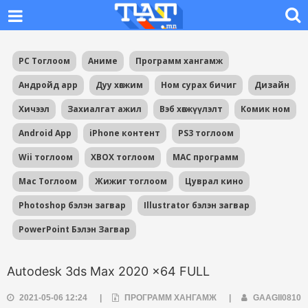
PC Тоглоом
Аниме
Программ хангамж
Андройд app
Дуу хөгжим
Ном сурах бичиг
Дизайн
Хичээл
Захиалгат ажил
Вэб хөгжүүлэлт
Комик ном
Android App
iPhone контент
PS3 тоглоом
Wii тоглоом
XBOX тоглоом
MAC программ
Mac Тоглоом
Жижиг тоглоом
Цуврал кино
Photoshop бэлэн загвар
Illustrator бэлэн загвар
PowerPoint Бэлэн Загвар
Autodesk 3ds Max 2020 x64 FULL
2021-05-06 12:24
|
ПРОГРАММ ХАНГАМЖ
|
GAAGII0810