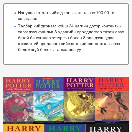
Нэг удаа таталт хийхэд таны хэтэвчнээс 100.00 төг
хасагдана.
Төлбөр хийгдсэнээс хойш 24 цагийн дотор контентын
харгалзах файлыг 8 удаагийн оролдлогоор татаж авах
ёстой ба хугацаа хэтэрсэн болон 8 аас дээш удаа
амжилтгүй оролдлого хийсэн тохиолдолд татаж авах
боломжгүй болохыг анхаарна уу.