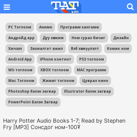
PC Тоглоом
Аниме
Программ хангамж
Андройд app
Дуу хөгжим
Ном сурах бичиг
Дизайн
Хичээл
Захиалгат ажил
Вэб хөгжүүлэлт
Комик ном
Android App
iPhone контент
PS3 тоглоом
Wii тоглоом
XBOX тоглоом
MAC программ
Mac Тоглоом
Жижиг тоглоом
Цуврал кино
Photoshop бэлэн загвар
Illustrator бэлэн загвар
PowerPoint Бэлэн Загвар
Harry Potter Audio Books 1-7; Read by Stephen
Fry [MP3] Сонсдог ном-100₮