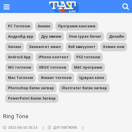
PC Тоглоом
Аниме
Программ хангамж
Андройд app
Дуу хөгжим
Ном сурах бичиг
Дизайн
Хичээл
Захиалгат ажил
Вэб хөгжүүлэлт
Комик ном
Android App
iPhone контент
PS3 тоглоом
Wii тоглоом
XBOX тоглоом
MAC программ
Mac Тоглоом
Жижиг тоглоом
Цуврал кино
Photoshop бэлэн загвар
Illustrator бэлэн загвар
PowerPoint Бэлэн Загвар
Ring Tone
2021-08-16 18:14
|
ДУУ ХӨГЖИМ
|