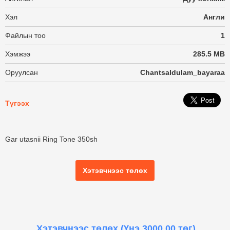
Хэл
Англи
Файлын тоо
1
Хэмжээ
285.5 MB
Оруулсан
Chantsaldulam_bayaraa
Түгээх
Gar utasnii Ring Tone 350sh
Хэтэвчнээс төлөх
Хэтэвчнээс төлөх
(Үнэ 3000.00 төг)