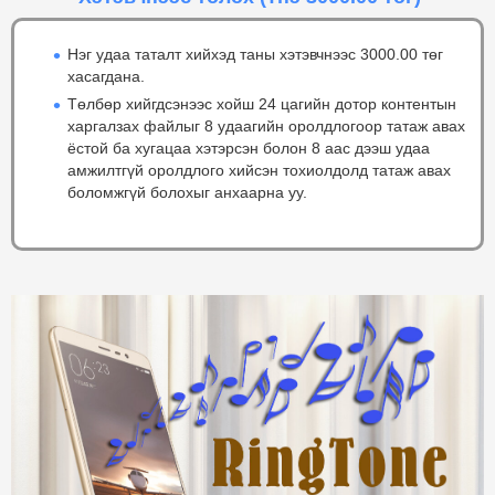
Нэг удаа таталт хийхэд таны хэтэвчнээс 3000.00 төг
хасагдана.
Төлбөр хийгдсэнээс хойш 24 цагийн дотор контентын
харгалзах файлыг 8 удаагийн оролдлогоор татаж авах
ёстой ба хугацаа хэтэрсэн болон 8 аас дээш удаа
амжилтгүй оролдлого хийсэн тохиолдолд татаж авах
боломжгүй болохыг анхаарна уу.