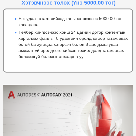
Хэтэвчнээс төлөх
(Үнэ 5000.00 төг)
Нэг удаа таталт хийхэд таны хэтэвчнээс 5000.00 төг
хасагдана.
Төлбөр хийгдсэнээс хойш 24 цагийн дотор контентын
харгалзах файлыг 8 удаагийн оролдлогоор татаж авах
ёстой ба хугацаа хэтэрсэн болон 8 аас дээш удаа
амжилтгүй оролдлого хийсэн тохиолдолд татаж авах
боломжгүй болохыг анхаарна уу.