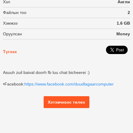
Хэл
Англи
Файлын тоо
2
Хэмжээ
1.6 GB
Оруулсан
Money
Түгээх
Asuuh zuil baival doorh fb luu chat bicheerei :)
•Facebook:
https://www.facebook.com/duudlagaarcomputer
Хэтэвчнээс төлөх