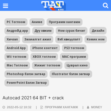
PC Тоглоом
Аниме
Программ хангамж
Андройд app
Дуу хөгжим
Ном сурах бичиг
Дизайн
Хичээл
Захиалгат ажил
Вэб хөгжүүлэлт
Комик ном
Android App
iPhone контент
PS3 тоглоом
Wii тоглоом
XBOX тоглоом
MAC программ
Mac Тоглоом
Жижиг тоглоом
Цуврал кино
Photoshop бэлэн загвар
Illustrator бэлэн загвар
PowerPoint Бэлэн Загвар
Autocad 2021 64 BIT + crack
2022-05-12 10:32
|
ПРОГРАММ ХАНГАМЖ
|
MONEY