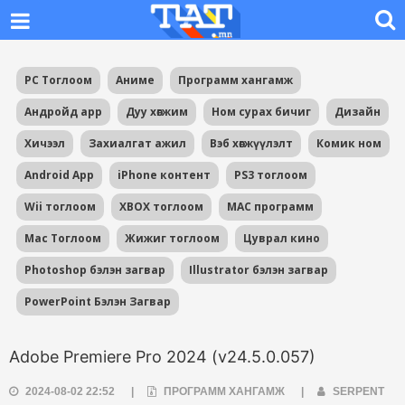
PC Тоглоом
Аниме
Программ хангамж
Андройд app
Дуу хөгжим
Ном сурах бичиг
Дизайн
Хичээл
Захиалгат ажил
Вэб хөгжүүлэлт
Комик ном
Android App
iPhone контент
PS3 тоглоом
Wii тоглоом
XBOX тоглоом
MAC программ
Mac Тоглоом
Жижиг тоглоом
Цуврал кино
Photoshop бэлэн загвар
Illustrator бэлэн загвар
PowerPoint Бэлэн Загвар
Adobe Premiere Pro 2024 (v24.5.0.057)
2024-08-02 22:52
|
ПРОГРАММ ХАНГАМЖ
|
SERPENT