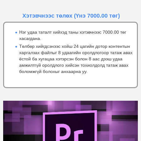
Хэтэвчнээс төлөх
(Үнэ 7000.00 төг)
Нэг удаа таталт хийхэд таны хэтэвчнээс 7000.00 төг
хасагдана.
Төлбөр хийгдсэнээс хойш 24 цагийн дотор контентын
харгалзах файлыг 8 удаагийн оролдлогоор татаж авах
ёстой ба хугацаа хэтэрсэн болон 8 аас дээш удаа
амжилтгүй оролдлого хийсэн тохиолдолд татаж авах
боломжгүй болохыг анхаарна уу.