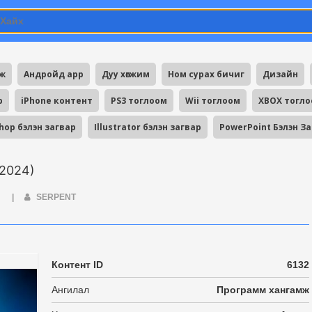
мж
Андройд app
Дуу хөгжим
Ном сурах бичиг
Дизайн
p
iPhone контент
PS3 тоглоом
Wii тоглоом
XBOX тогл
hop бэлэн загвар
Illustrator бэлэн загвар
PowerPoint Бэлэн З
 2024)
Ж
|
SERPENT
Контент ID
6132
Ангилал
Программ хангамж