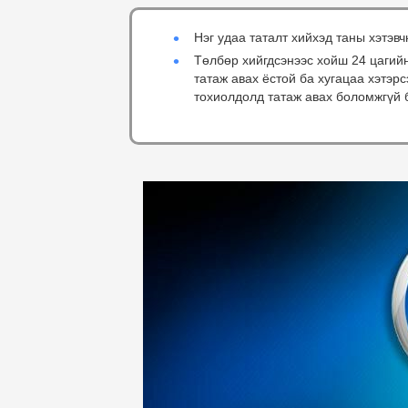
Нэг удаа таталт хийхэд таны хэтэвч
Төлбөр хийгдсэнээс хойш 24 цагий
татаж авах ёстой ба хугацаа хэтэр
тохиолдолд татаж авах боломжгүй 