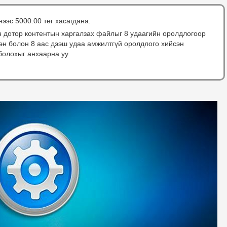
нээс 5000.00 төг хасагдана.
н дотор контентын харгалзах файлыг 8 удаагийн оролдлогоор
сэн болон 8 аас дээш удаа амжилтгүй оролдлого хийсэн
болохыг анхаарна уу.