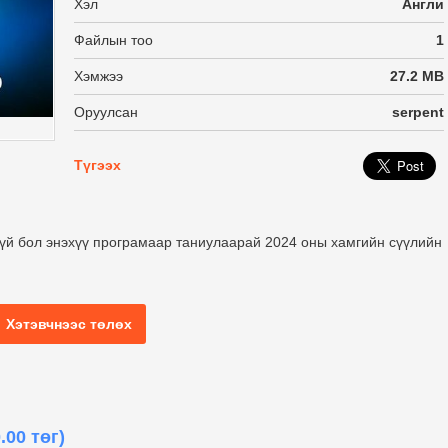
Хэл
Англи
Файлын тоо
1
Хэмжээ
27.2 MB
Оруулсан
serpent
Түгээх
үй бол энэхүү програмаар таниулаарай 2024 оны хамгийн сүүлийн
Хэтэвчнээс төлөх
.00 төг)