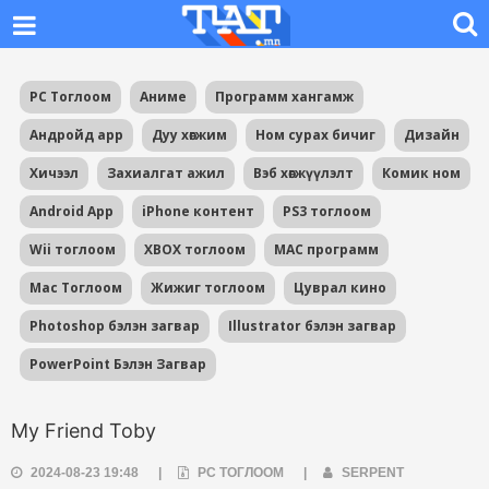
PC Тоглоом
Аниме
Программ хангамж
Андройд app
Дуу хөгжим
Ном сурах бичиг
Дизайн
Хичээл
Захиалгат ажил
Вэб хөгжүүлэлт
Комик ном
Android App
iPhone контент
PS3 тоглоом
Wii тоглоом
XBOX тоглоом
MAC программ
Mac Тоглоом
Жижиг тоглоом
Цуврал кино
Photoshop бэлэн загвар
Illustrator бэлэн загвар
PowerPoint Бэлэн Загвар
My Friend Toby
2024-08-23 19:48
|
PC ТОГЛООМ
|
SERPENT