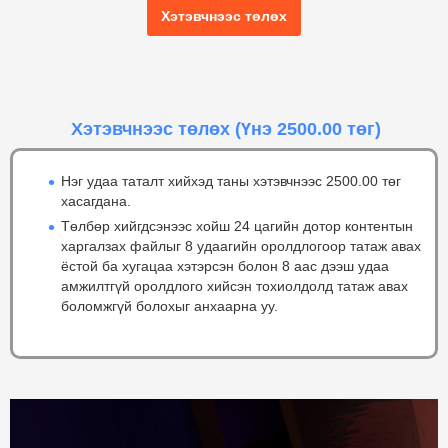
Хэтэвчнээс төлөх
Хэтэвчнээс төлөх
(Үнэ 2500.00 төг)
Нэг удаа таталт хийхэд таны хэтэвчнээс 2500.00 төг
хасагдана.
Төлбөр хийгдсэнээс хойш 24 цагийн дотор контентын
харгалзах файлыг 8 удаагийн оролдлогоор татаж авах
ёстой ба хугацаа хэтэрсэн болон 8 аас дээш удаа
амжилтгүй оролдлого хийсэн тохиолдолд татаж авах
боломжгүй болохыг анхаарна уу.