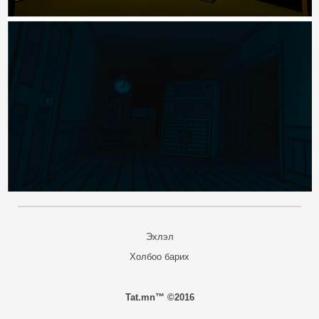
Эхлэл
Холбоо барих
Tat.mn™ ©2016