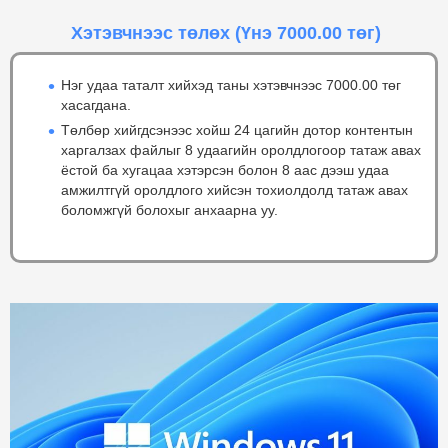
Хэтэвчнээс төлөх
(Үнэ 7000.00 төг)
Нэг удаа таталт хийхэд таны хэтэвчнээс 7000.00 төг
хасагдана.
Төлбөр хийгдсэнээс хойш 24 цагийн дотор контентын
харгалзах файлыг 8 удаагийн оролдлогоор татаж авах
ёстой ба хугацаа хэтэрсэн болон 8 аас дээш удаа
амжилтгүй оролдлого хийсэн тохиолдолд татаж авах
боломжгүй болохыг анхаарна уу.