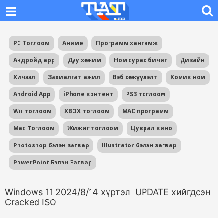
PC Тоглоом
Аниме
Программ хангамж
Андройд app
Дуу хөгжим
Ном сурах бичиг
Дизайн
Хичээл
Захиалгат ажил
Вэб хөгжүүлэлт
Комик ном
Android App
iPhone контент
PS3 тоглоом
Wii тоглоом
XBOX тоглоом
MAC программ
Mac Тоглоом
Жижиг тоглоом
Цуврал кино
Photoshop бэлэн загвар
Illustrator бэлэн загвар
PowerPoint Бэлэн Загвар
Windows 11 2024/8/14 хүртэл UPDATE хийгдсэн
Cracked ISO