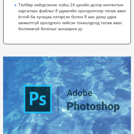
Төлбөр хийгдсэнээс хойш 24 цагийн дотор контентын
харгалзах файлыг 8 удаагийн оролдлогоор татаж авах
ёстой ба хугацаа хэтэрсэн болон 8 аас дээш удаа
амжилтгүй оролдлого хийсэн тохиолдолд татаж авах
боломжгүй болохыг анхаарна уу.