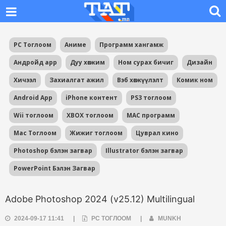
PC Тоглоом
Аниме
Программ хангамж
Андройд app
Дуу хөгжим
Ном сурах бичиг
Дизайн
Хичээл
Захиалгат ажил
Вэб хөгжүүлэлт
Комик ном
Android App
iPhone контент
PS3 тоглоом
Wii тоглоом
XBOX тоглоом
MAC программ
Mac Тоглоом
Жижиг тоглоом
Цуврал кино
Photoshop бэлэн загвар
Illustrator бэлэн загвар
PowerPoint Бэлэн Загвар
Adobe Photoshop 2024 (v25.12) Multilingual
2024-09-17 11:41
|
PC ТОГЛООМ
|
MUNKH