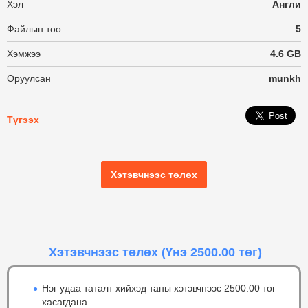
Хэл
Англи
Файлын тоо
5
Хэмжээ
4.6 GB
Оруулсан
munkh
Түгээх
Хэтэвчнээс төлөх
Хэтэвчнээс төлөх
(Үнэ 2500.00 төг)
Нэг удаа таталт хийхэд таны хэтэвчнээс 2500.00 төг
хасагдана.