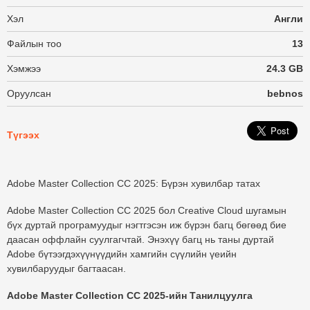
Хэл
Англи
Файлын тоо
13
Хэмжээ
24.3 GB
Оруулсан
bebnos
Түгээх
Adobe Master Collection CC 2025: Бүрэн хувилбар татах
Adobe Master Collection CC 2025
бол Creative Cloud шугамын
бүх дуртай програмуудыг нэгтгэсэн иж бүрэн багц бөгөөд бие
даасан оффлайн суулгагчтай. Энэхүү багц нь таны дуртай
Adobe бүтээгдэхүүнүүдийн хамгийн сүүлийн үеийн
хувилбаруудыг багтаасан.
Adobe Master Collection CC 2025-ийн Танилцуулга