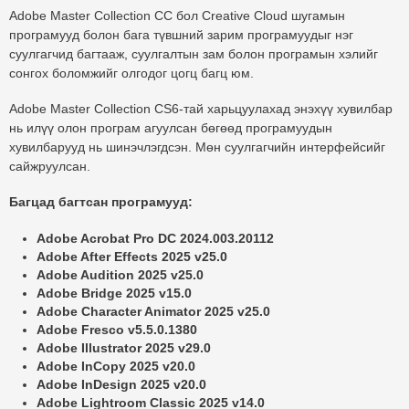
Adobe Master Collection CC бол Creative Cloud шугамын
програмууд болон бага түвшний зарим програмуудыг нэг
суулгагчид багтааж, суулгалтын зам болон програмын хэлийг
сонгох боломжийг олгодог цогц багц юм.
Adobe Master Collection CS6
-тай харьцуулахад энэхүү хувилбар
нь илүү олон програм агуулсан бөгөөд програмуудын
хувилбарууд нь шинэчлэгдсэн. Мөн суулгагчийн интерфейсийг
сайжруулсан.
Багцад багтсан програмууд:
Adobe Acrobat Pro DC 2024.003.20112
Adobe After Effects 2025 v25.0
Adobe Audition 2025 v25.0
Adobe Bridge 2025 v15.0
Adobe Character Animator 2025 v25.0
Adobe Fresco v5.5.0.1380
Adobe Illustrator 2025 v29.0
Adobe InCopy 2025 v20.0
Adobe InDesign 2025 v20.0
Adobe Lightroom Classic 2025 v14.0