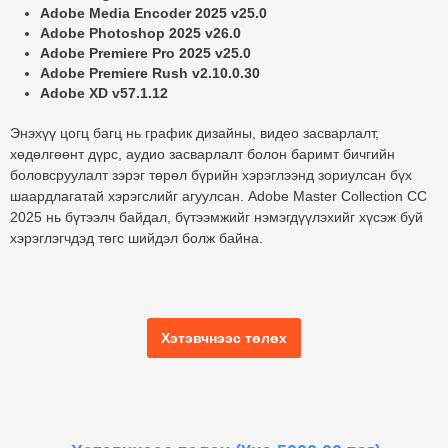
Adobe Media Encoder 2025 v25.0
Adobe Photoshop 2025 v26.0
Adobe Premiere Pro 2025 v25.0
Adobe Premiere Rush v2.10.0.30
Adobe XD v57.1.12
Энэхүү цогц багц нь график дизайны, видео засварлалт,
хөдөлгөөнт дүрс, аудио засварлалт болон баримт бичгийн
боловсруулалт зэрэг төрөл бүрийн хэрэглээнд зориулсан бүх
шаардлагатай хэрэгслийг агуулсан.
Adobe Master Collection CC
2025
нь бүтээлч байдал, бүтээмжийг нэмэгдүүлэхийг хүсэж буй
хэрэглэгчдэд төгс шийдэл болж байна.
Хэтэвчнээс төлөх