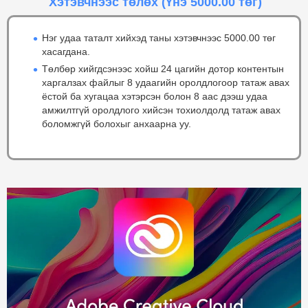
Хэтэвчнээс төлөх
(Үнэ 5000.00 төг)
Нэг удаа таталт хийхэд таны хэтэвчнээс 5000.00 төг
хасагдана.
Төлбөр хийгдсэнээс хойш 24 цагийн дотор контентын
харгалзах файлыг 8 удаагийн оролдлогоор татаж авах
ёстой ба хугацаа хэтэрсэн болон 8 аас дээш удаа
амжилтгүй оролдлого хийсэн тохиолдолд татаж авах
боломжгүй болохыг анхаарна уу.