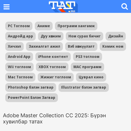
PC Тоглоом
Аниме
Программ хангамж
Андройд app
Дуу хөгжим
Ном сурах бичиг
Дизайн
Хичээл
Захиалгат ажил
Вэб хөгжүүлэлт
Комик ном
Android App
iPhone контент
PS3 тоглоом
Wii тоглоом
XBOX тоглоом
MAC программ
Mac Тоглоом
Жижиг тоглоом
Цуврал кино
Photoshop бэлэн загвар
Illustrator бэлэн загвар
PowerPoint Бэлэн Загвар
Adobe Master Collection CC 2025: Бүрэн
хувилбар татах