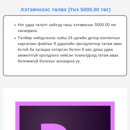
Хэтэвчнээс төлөх
(Үнэ 5000.00 төг)
Нэг удаа таталт хийхэд таны хэтэвчнээс 5000.00 төг
хасагдана.
Төлбөр хийгдсэнээс хойш 24 цагийн дотор контентын
харгалзах файлыг 8 удаагийн оролдлогоор татаж авах
ёстой ба хугацаа хэтэрсэн болон 8 аас дээш удаа
амжилтгүй оролдлого хийсэн тохиолдолд татаж авах
боломжгүй болохыг анхаарна уу.