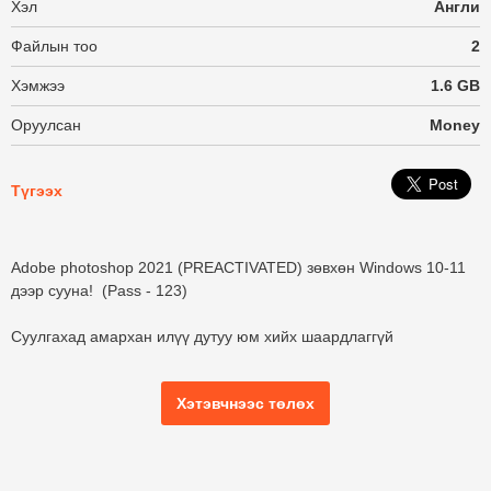
Хэл
Англи
Файлын тоо
2
Хэмжээ
1.6 GB
Оруулсан
Money
Түгээх
Adobe photoshop 2021 (PREACTIVATED) зөвхөн Windows 10-11
дээр сууна! (Pass - 123)
Суулгахад амархан илүү дутуу юм хийх шаардлаггүй
Хэтэвчнээс төлөх