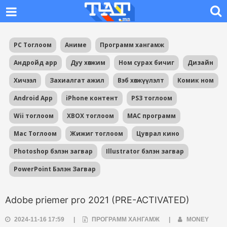
PC Тоглоом
Аниме
Программ хангамж
Андройд app
Дуу хөгжим
Ном сурах бичиг
Дизайн
Хичээл
Захиалгат ажил
Вэб хөгжүүлэлт
Комик ном
Android App
iPhone контент
PS3 тоглоом
Wii тоглоом
XBOX тоглоом
MAC программ
Mac Тоглоом
Жижиг тоглоом
Цуврал кино
Photoshop бэлэн загвар
Illustrator бэлэн загвар
PowerPoint Бэлэн Загвар
Adobe priemer pro 2021 (PRE-ACTIVATED)
2024-11-16 17:59
|
ПРОГРАММ ХАНГАМЖ
|
MONEY